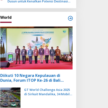
Dusun untuk Kenalkan Potensi Destinasi
Wisata Sanur
World
Diikuti 10 Negara Kepulauan di
Dunia, Forum ITOP Ke-26 di Bali
Angkat Pariwisata Kebugaran
Berbasis Alam dan Budaya
GT World Challenge Asia 2025
di Sirkuit Mandalika, 34 Mobil
Balap Dunia Bakal Adu
Kecepatan