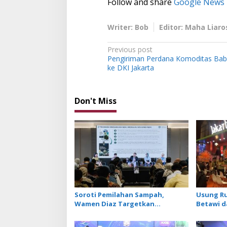
Follow and share
Google News
Writer: Bob
Editor: Maha Liaro
P
Previous post
Pengiriman Perdana Komoditas Babi 
o
ke DKI Jakarta
s
t
Don't Miss
n
a
v
i
g
a
t
Soroti Pemilahan Sampah,
Usung R
i
Wamen Diaz Targetkan
Betawi da
Penurunan 40 Juta Ton Emisi
Tampilka
o
Sektor Limbah
Berbasis