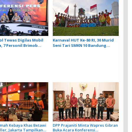
ol Tewas Digilas Mobil
Karnaval HUT Ke-80 RI, 30 Murid
, 7 Personil Brimob
Seni Tari SMKN 10 Bandung
Guncang Monas
mah Kebaya Khas Betawi
DPP Prajaniti Minta Wapres Gibran
ller, Jakarta Tampilkan
Buka Acara Konferensi