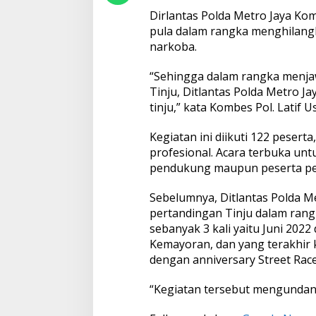
e
Dirlantas Polda Metro Jaya Kom
e
pula dalam rangka menghilang
t
narkoba.
B
o
x
“Sehingga dalam rangka menja
i
Tinju, Ditlantas Polda Metro 
n
tinju,” kata Kombes Pol. Latif 
g
Kegiatan ini diikuti 122 pesert
profesional. Acara terbuka un
pendukung maupun peserta peti
Sebelumnya, Ditlantas Polda M
pertandingan Tinju dalam rang
sebanyak 3 kali yaitu Juni 2022
Kemayoran, dan yang terakhir 
dengan anniversary Street Race
“Kegiatan tersebut mengundan