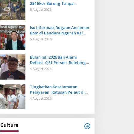
284 Ekor Burung Tanpa
Dokumen Dilepasliarkan Cegah
5 August 2026
Ancaman Penyakit
Isu Informasi Dugaan Ancaman
Bom di Bandara Ngurah Rai
Bali Tidak Benar, Operasional
5 August 2026
Penerbangan Lancar
Bulan Juli 2026 Bali Alami
Deflasi -0,51 Persen, Buleleng
Catat Penurunan Terendah
4 August 2026
Tingkatkan Keselamatan
Pelayaran, Ratusan Pelaut di
Bali Ikuti Pelatihan MPR dan
4 August 2026
JMPR
Culture