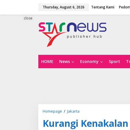
S
Thursday, August 6, 2026
Tentang Kami
Pedom
k
i
p
close
t
o
c
o
n
t
e
n
HOME
News
Economy
Sport
T
t
Homepage
/
Jakarta
K
u
Kurangi Kenakalan 
r
a