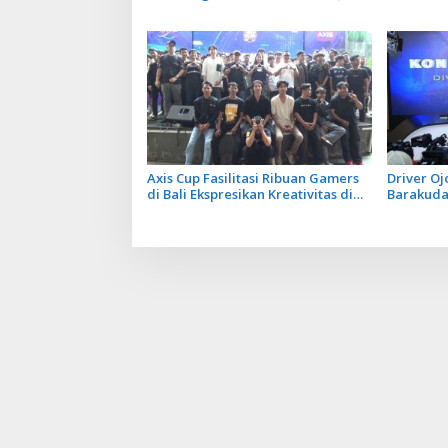
Ton Emisi Sektor Limbah
Wajah Kot
Budaya d
Axis Cup Fasilitasi Ribuan Gamers
Driver Oj
di Bali Ekspresikan Kreativitas di
Barakuda,
Ruang Digital
Terlibat