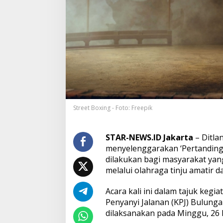
t
a
s
P
o
l
d
a
M
e
t
r
Street Boxing - Foto: Freepik
o
J
a
STAR-NEWS.ID Jakarta
– Ditla
y
menyelenggarakan ‘Pertandingan
a
G
dilakukan bagi masyarakat yan
e
melalui olahraga tinju amatir d
l
a
Acara kali ini dalam tajuk kegi
r
Penyanyi Jalanan (KPJ) Bulunga
S
t
dilaksanakan pada Minggu, 26 
r