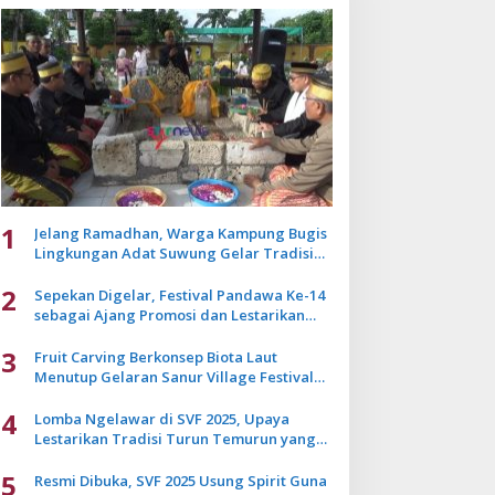
1
Jelang Ramadhan, Warga Kampung Bugis
Lingkungan Adat Suwung Gelar Tradisi
Ziarah Akbar
2
Sepekan Digelar, Festival Pandawa Ke-14
sebagai Ajang Promosi dan Lestarikan
Budaya Bali
3
Fruit Carving Berkonsep Biota Laut
Menutup Gelaran Sanur Village Festival
2025
4
Lomba Ngelawar di SVF 2025, Upaya
Lestarikan Tradisi Turun Temurun yang
Mulai Pudar
5
Resmi Dibuka, SVF 2025 Usung Spirit Guna