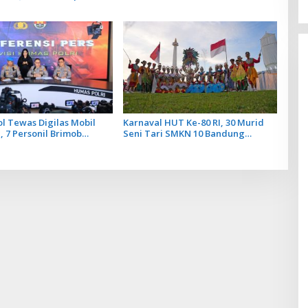
a Global Berbasis
Internasional Pengusaha Hindu
i BBTF 2026
yang Bakal Digelar di Bali
ol Tewas Digilas Mobil
Karnaval HUT Ke-80 RI, 30 Murid
 7 Personil Brimob
Seni Tari SMKN 10 Bandung
Guncang Monas