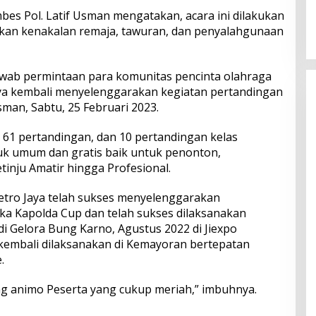
dan Serapan Investasi, Sira
bes Pol. Latif Usman mengatakan, acara ini dilakukan
Village Grand Outlet Bali Resmi
kan kenakalan remaja, tawuran, dan penyalahgunaan
Dibuka di KEK Kura Kura
wab permintaan para komunitas pencinta olahraga
Jaya kembali menyelenggarakan kegiatan pertandingan
Usman, Sabtu, 25 Februari 2023.
a, 61 pertandingan, dan 10 pertandingan kelas
tuk umum dan gratis baik untuk penonton,
nju Amatir hingga Profesional.
etro Jaya telah sukses menyelenggarakan
ka Kapolda Cup dan telah sukses dilaksanakan
 di Gelora Bung Karno, Agustus 2022 di Jiexpo
kembali dilaksanakan di Kemayoran bertepatan
.
g animo Peserta yang cukup meriah,” imbuhnya.