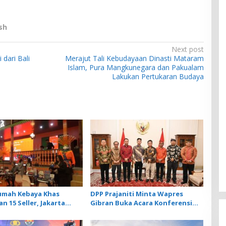
sh
Next post
dari Bali
Merajut Tali Kebudayaan Dinasti Mataram
Islam, Pura Mangkunegara dan Pakualam
Lakukan Pertukaran Budaya
umah Kebaya Khas
DPP Prajaniti Minta Wapres
n 15 Seller, Jakarta
Gibran Buka Acara Konferensi
n Wajah Kota Global
Internasional Pengusaha Hindu
 Budaya di BBTF 2026
yang Bakal Digelar di Bali