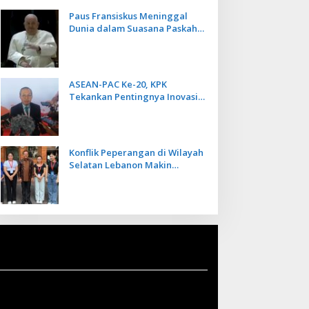
Paus Fransiskus Meninggal
Dunia dalam Suasana Paskah
di Usia 88 Tahun
ASEAN-PAC Ke-20, KPK
Tekankan Pentingnya Inovasi
Teknologi dalam
Pemberantasan Korupsi
Konflik Peperangan di Wilayah
Selatan Lebanon Makin
Memanas, PMI Asal Bali
Dipulangkan ke Indonesia