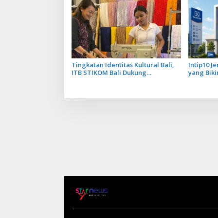
Tingkatan Identitas Kultural Bali,
Intip10 J
ITB STIKOM Bali Dukung
yang Biki
!eberlanjutan Usaha Perempuan
Pengrajin Kebaya