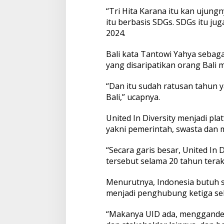
r
“Tri Hita Karana itu kan ujun
i
itu berbasis SDGs. SDGs itu ju
p
2024.
a
t
i
Bali kata Tantowi Yahya sebaga
k
yang disaripatikan orang Bali m
a
n
“Dan itu sudah ratusan tahun ya
M
e
Bali,” ucapnya.
n
j
United In Diversity menjadi p
a
yakni pemerintah, swasta dan 
d
i
“Secara garis besar, United In 
T
r
tersebut selama 20 tahun terak
i
H
Menurutnya, Indonesia butuh s
i
menjadi penghubung ketiga sek
t
a
K
“Makanya UID ada, menggandeng
a