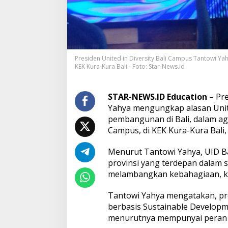
i
S
u
r
i
T
Presiden United in Diversity Bali Campus Tantowi Ya
a
KEK Kura-Kura Bali - Foto: Star-News.id
u
l
a
STAR-NEWS.ID Education
– Pre
d
a
Yahya mengungkap alasan Unite
n
pembangunan di Bali, dalam age
S
Campus, di KEK Kura-Kura Bali,
D
G
Menurut Tantowi Yahya, UID Ba
s
y
provinsi yang terdepan dalam su
a
melambangkan kebahagiaan, ka
n
g
Tantowi Yahya mengatakan, pr
D
berbasis Sustainable Developme
i
s
menurutnya mempunyai peran 
a