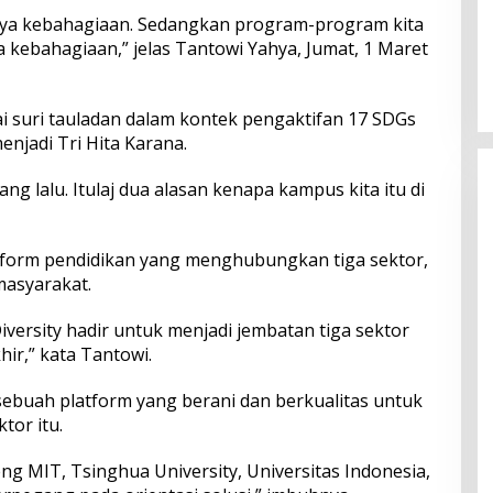
gnya kebahagiaan. Sedangkan program-program kita
Perkuat Ekosistem Pariwisata
ga kebahagiaan,” jelas Tantowi Yahya, Jumat, 1 Maret
dan Serapan Investasi, Sira
Village Grand Outlet Bali Resmi
Dibuka di KEK Kura Kura
i suri tauladan dalam kontek pengaktifan 17 SDGs
enjadi Tri Hita Karana.
ng lalu. Itulaj dua alasan kenapa kampus kita itu di
latform pendidikan yang menghubungkan tiga sektor,
masyarakat.
Diversity hadir untuk menjadi jembatan tiga sektor
hir,” kata Tantowi.
ebuah platform yang berani dan berkualitas untuk
tor itu.
 MIT, Tsinghua University, Universitas Indonesia,