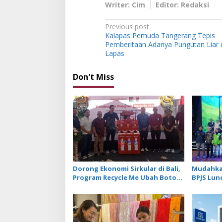
Writer: Cim
Editor: Redaksi
P
Previous post
Kalapas Pemuda Tangerang Tepis
o
Pemberitaan Adanya Pungutan Liar 
s
Lapas
t
Don't Miss
n
a
v
i
g
a
t
Dorong Ekonomi Sirkular di Bali,
Mudahkan
i
Program Recycle Me Ubah Botol
BPJS Lun
Plastik Bekas Jadi Bahan Baku
Mekanis
o
Baru
n