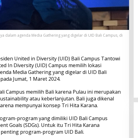
hya dalam agenda Media Gathering yang digelar di UID Bali Campus, di
siden United in Diversity (UID) Bali Campus Tantowi
d In Diversity (UID) Campus memilih lokasi
nda Media Gathering yang digelar di UID Bali
 pada Jumat, 1 Maret 2024.
li Campus memilih Bali karena Pulau ini merupakan
stainability atau keberlanjutan. Bali juga dikenal
rena mempunyai konsep Tri Hita Karana.
ogram-program yang dimiliki UID Bali Campus
nt Goals (SDGs). Untuk itu Tri Hita Karana
penting program-program UID Bali.