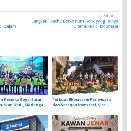
Next post
Langka! Pikachu Berkostum Batik yang Hanya
di Dalam
Ditemukan di Indonesia
 Peserta Bayar Iuran,
Perkuat Ekosistem Pariwisata
curkan Nadi JKN dengan
dan Serapan Investasi, Sira
me Menabung
Village Grand Outlet Bali Resmi
Dibuka di KEK Kura Kura