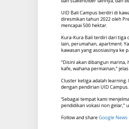
dan stakeholder lainnya, dan b
r
a
UID Bali Campus berdiri di ka
n
diresmikan tahun 2022 oleh Pre
a
mencapai 500 hektar.
Kura-Kura Bali terdiri dari tiga
lain, perumahan, apartment. Ya
kawasan yang asosiasinya ke pa
“Disini akan dibangun marina, 
kafe, wahana permainan,” jelas
Cluster ketiga adalah learning
dengan pendirian UID Campus.
‘Sebagai tempat kami menjelma
pendidikan vokasi non gelar,” 
Follow and share
Google News