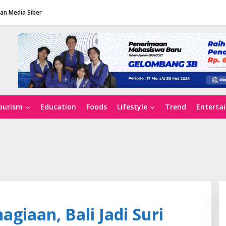
n Media Siber
ourism
Education
Foods
Lifestyle
Trend
Enterta
iaan, Bali Jadi Suri