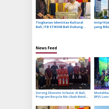
Tingkatan Identitas Kultural
Intip10 J
Bali, ITB STIKOM Bali Dukung
yang Bik
!eberlanjutan Usaha Perempuan
Pengrajin Kebaya
News Feed
Dorong Ekonomi Sirkular di Bali,
Mudahkan
Program Recycle Me Ubah Botol
BPJS Lun
Plastik Bekas Jadi Bahan Baku Baru
Mekanis