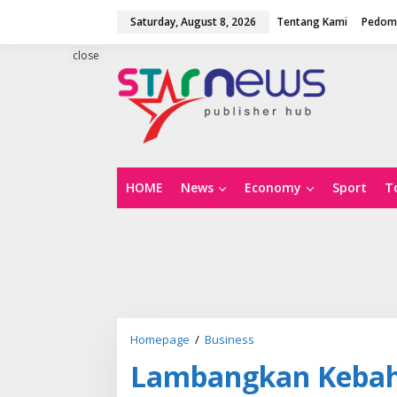
S
Saturday, August 8, 2026
Tentang Kami
Pedoma
k
i
p
close
t
o
c
o
n
t
e
n
HOME
News
Economy
Sport
T
t
Homepage
/
Business
L
a
Lambangkan Kebahag
m
b