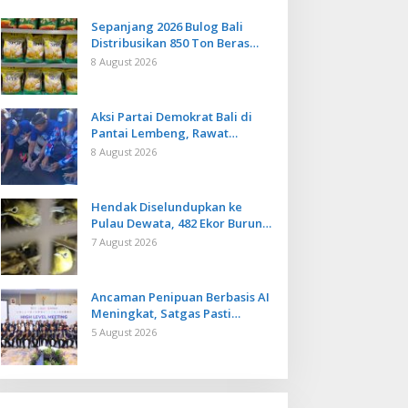
Sepanjang 2026 Bulog Bali
Distribusikan 850 Ton Beras
Premium ke Jaringan Ritel
8 August 2026
Moderen
Aksi Partai Demokrat Bali di
Pantai Lembeng, Rawat
Lingkungan hingga Lepas
8 August 2026
Ratusan Tukik Bedawang Nala
Hendak Diselundupkan ke
Pulau Dewata, 482 Ekor Burung
dari NTB Diamankan Karantina
7 August 2026
Bali
Ancaman Penipuan Berbasis AI
Meningkat, Satgas Pasti
Perkuat Penindakan dan
5 August 2026
Pengembangan Aplikasi Anti
Penipuan