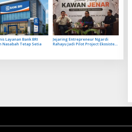
enis Layanan Bank BRI
Jejaring Entrepreneur Ngardi
n Nasabah Tetap Setia
Rahayu Jadi Pilot Project Ekosistem
UMKM Nusa Dua