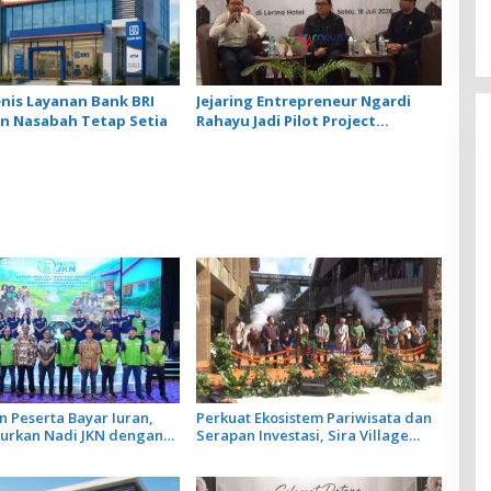
enis Layanan Bank BRI
Jejaring Entrepreneur Ngardi
in Nasabah Tetap Setia
Rahayu Jadi Pilot Project
Ekosistem UMKM Nusa Dua
 Peserta Bayar Iuran,
Perkuat Ekosistem Pariwisata dan
curkan Nadi JKN dengan
Serapan Investasi, Sira Village
me Menabung
Grand Outlet Bali Resmi Dibuka di
KEK Kura Kura