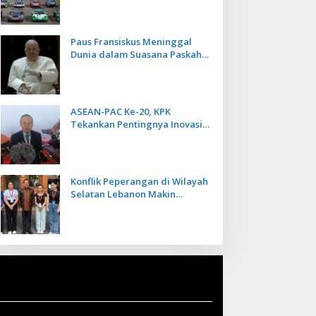
Kecepatan
Paus Fransiskus Meninggal
Dunia dalam Suasana Paskah
di Usia 88 Tahun
ASEAN-PAC Ke-20, KPK
Tekankan Pentingnya Inovasi
Teknologi dalam
Pemberantasan Korupsi
Konflik Peperangan di Wilayah
Selatan Lebanon Makin
Memanas, PMI Asal Bali
Dipulangkan ke Indonesia