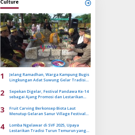
Culture
1
Jelang Ramadhan, Warga Kampung Bugis
Lingkungan Adat Suwung Gelar Tradisi
Ziarah Akbar
2
Sepekan Digelar, Festival Pandawa Ke-14
sebagai Ajang Promosi dan Lestarikan
Budaya Bali
3
Fruit Carving Berkonsep Biota Laut
Menutup Gelaran Sanur Village Festival
2025
4
Lomba Ngelawar di SVF 2025, Upaya
Lestarikan Tradisi Turun Temurun yang