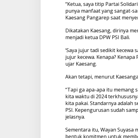
“Ketua, saya titip Partai Solida
a
a
punya manfaat yang sangat-sang
t
Kaesang Pangarep saat menye
b
a
Dikatakan Kaesang, dirinya me
g
menjadi ketua DPW PSI Bali.
i
M
a
‘Saya jujur tadi sedikit kecewa s
s
jujur kecewa. Kenapa? Kenapa Pa
y
ujar Kaesang.
a
r
a
Akan tetapi, menurut Kaesang
k
a
“Tapi ga apa-apa itu memang su
t
kita waktu di 2024 terkhususny
B
kita pakai. Standarnya adalah 
a
l
PSI. Kepengurusan sudah sampa
i
jelasnya.
Sementara itu, Wayan Suyasa 
bentuk komitmen untuk memberi