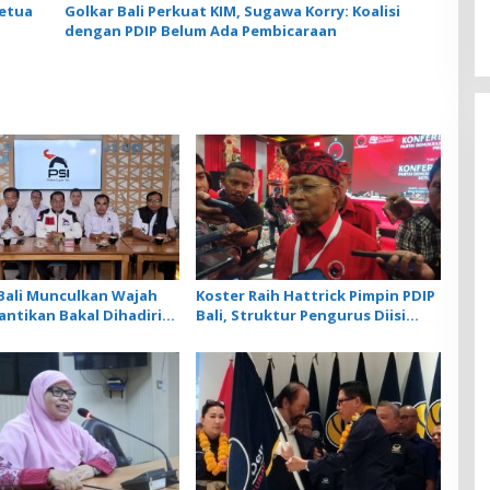
Ketua
Golkar Bali Perkuat KIM, Sugawa Korry: Koalisi
dengan PDIP Belum Ada Pembicaraan
Bali Munculkan Wajah
Koster Raih Hattrick Pimpin PDIP
antikan Bakal Dihadiri
Bali, Struktur Pengurus Diisi
sang Pangarep
Generasi Muda dan Penuhi Kuota
Perempuan