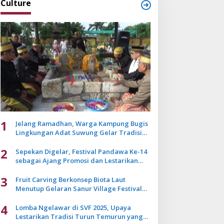
Culture
1
Jelang Ramadhan, Warga Kampung Bugis
Lingkungan Adat Suwung Gelar Tradisi
Ziarah Akbar
2
Sepekan Digelar, Festival Pandawa Ke-14
sebagai Ajang Promosi dan Lestarikan
Budaya Bali
3
Fruit Carving Berkonsep Biota Laut
Menutup Gelaran Sanur Village Festival
2025
4
Lomba Ngelawar di SVF 2025, Upaya
Lestarikan Tradisi Turun Temurun yang