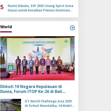
Mulai Pudar
5
Resmi Dibuka, SVF 2025 Usung Spirit Guna
Dusun untuk Kenalkan Potensi Destinasi
Wisata Sanur
World
Diikuti 10 Negara Kepulauan di
Dunia, Forum ITOP Ke-26 di Bali
Angkat Pariwisata Kebugaran
Berbasis Alam dan Budaya
GT World Challenge Asia 2025
di Sirkuit Mandalika, 34 Mobil
Balap Dunia Bakal Adu