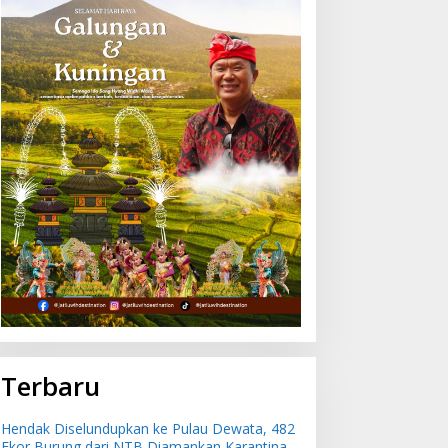
Terbaru
Hendak Diselundupkan ke Pulau Dewata, 482
Ekor Burung dari NTB Diamankan Karantina