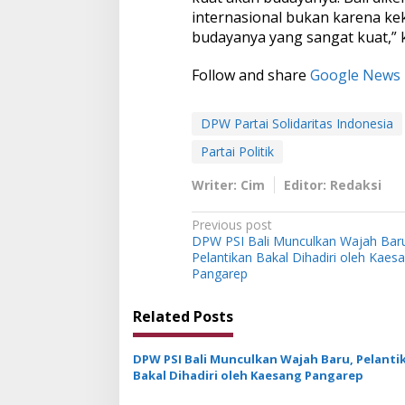
internasional bukan karena k
budayanya yang sangat kuat,” k
Follow and share
Google News
DPW Partai Solidaritas Indonesia
Partai Politik
Writer: Cim
Editor: Redaksi
P
Previous post
DPW PSI Bali Munculkan Wajah Bar
o
Pelantikan Bakal Dihadiri oleh Kaes
s
Pangarep
t
Related Posts
n
a
DPW PSI Bali Munculkan Wajah Baru, Pelanti
v
Bakal Dihadiri oleh Kaesang Pangarep