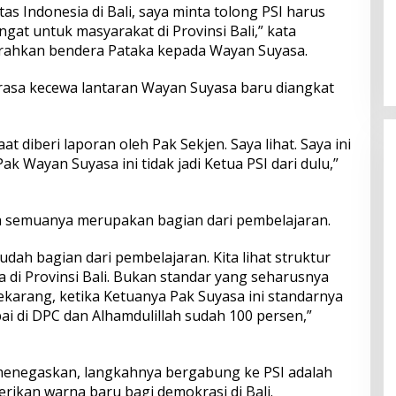
ritas Indonesia di Bali, saya minta tolong PSI harus
at untuk masyarakat di Provinsi Bali,” kata
Perkuat Ekosistem Pariwisata
dan Serapan Investasi, Sira
rahkan bendera Pataka kepada Wayan Suyasa.
Village Grand Outlet Bali Resmi
Dibuka di KEK Kura Kura
rasa kecewa lantaran Wayan Suyasa baru diangkat
aat diberi laporan oleh Pak Sekjen. Saya lihat. Saya ini
k Wayan Suyasa ini tidak jadi Ketua PSI dari dulu,”
a semuanya merupakan bagian dari pembelajaran.
dah bagian dari pembelajaran. Kita lihat struktur
a di Provinsi Bali. Bukan standar yang seharusnya
sekarang, ketika Ketuanya Pak Suyasa ini standarnya
i di DPC dan Alhamdulillah sudah 100 persen,”
menegaskan, langkahnya bergabung ke PSI adalah
kan warna baru bagi demokrasi di Bali.