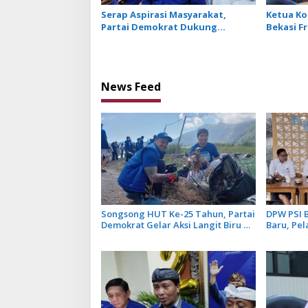
Serap Aspirasi Masyarakat,
Ketua Ko
Partai Demokrat Dukung
Bekasi F
Undang-Undang Perampasan
Kerakyat
Aset Koruptor
Pemban
News Feed
Songsong HUT Ke-25 Tahun, Partai
DPW PSI 
Demokrat Gelar Aksi Langit Biru di
Baru, Pel
Kawasan Danau Batur
oleh Kae