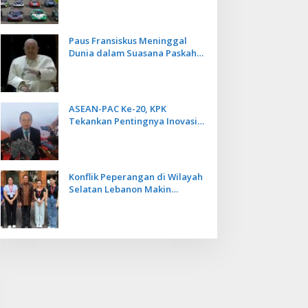
Kecepatan
Paus Fransiskus Meninggal
Dunia dalam Suasana Paskah
di Usia 88 Tahun
ASEAN-PAC Ke-20, KPK
Tekankan Pentingnya Inovasi
Teknologi dalam
Pemberantasan Korupsi
Konflik Peperangan di Wilayah
Selatan Lebanon Makin
Memanas, PMI Asal Bali
Dipulangkan ke Indonesia