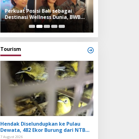
Perkuat Posisi Bali sebagai
Festival Bambu 
Destinasi Wellness Dunia, BWB
Museum, Imple
Expo 2026 Hadirkan Exhibitor
Bambu dalam Ke
Nasional dan Global
dan Budaya Bali
Tourism
Hendak Diselundupkan ke Pulau
Dewata, 482 Ekor Burung dari NTB
Diamankan Karantina Bali
7 August 2026