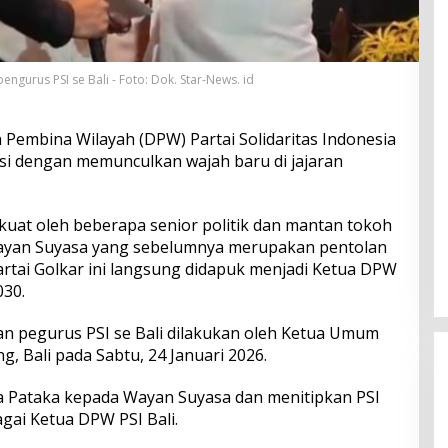
gurus PSI se Bali - Foto: Dok. Star-News. id
Pembina Wilayah (DPW) Partai Solidaritas Indonesia
asi dengan memunculkan wajah baru di jajaran
rkuat oleh beberapa senior politik dan mantan tokoh
 I Wayan Suyasa yang sebelumnya merupakan pentolan
artai Golkar ini langsung didapuk menjadi Ketua DPW
030.
ran pegurus PSI se Bali dilakukan oleh Ketua Umum
, Bali pada Sabtu, 24 Januari 2026.
 Pataka kepada Wayan Suyasa dan menitipkan PSI
gai Ketua DPW PSI Bali.