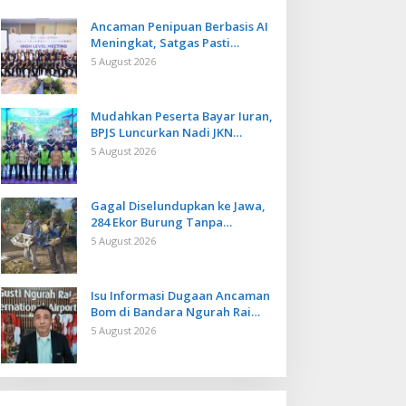
Ancaman Penipuan Berbasis AI
Meningkat, Satgas Pasti
Perkuat Penindakan dan
5 August 2026
Pengembangan Aplikasi Anti
Penipuan
Mudahkan Peserta Bayar Iuran,
BPJS Luncurkan Nadi JKN
dengan Mekanisme Menabung
5 August 2026
Gagal Diselundupkan ke Jawa,
284 Ekor Burung Tanpa
Dokumen Dilepasliarkan Cegah
5 August 2026
Ancaman Penyakit
Isu Informasi Dugaan Ancaman
Bom di Bandara Ngurah Rai
Bali Tidak Benar, Operasional
5 August 2026
Penerbangan Lancar