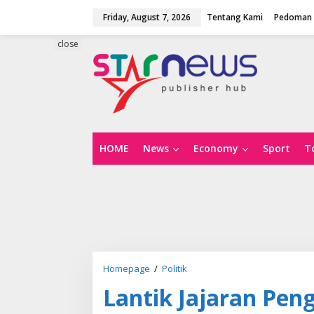
S
Friday, August 7, 2026
Tentang Kami
Pedoman 
k
i
p
close
t
o
c
o
n
t
e
n
HOME
News
Economy
Sport
T
t
Homepage
/
Politik
L
a
Lantik Jajaran Pen
n
t