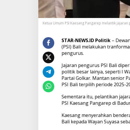
T
i
t
i
Ketua Umum PSI Kaesang Pangarep melantik jajaran pen
p
P
e
s
STAR-NEWS.ID Politik
– Dewan 
a
(PSI) Bali melakukan tranform
n
pengurus.
a
g
Jajaran pengurus PSI Bali dipe
a
r
politik besar lainya, seperti
P
Partai Golkar. Mantan senior P
S
PSI Bali terpilih periode 2025-2
I
B
Sementara itu, pelantikan jaja
a
w
PSI Kaesang Pangarep di Badung
a
M
Kaesang menyerahkan bendera
a
Bali kepada Wayan Suyasa seba
n
f