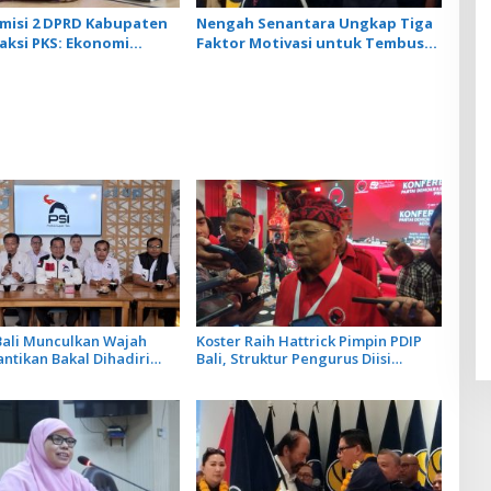
misi 2 DPRD Kabupaten
Nengah Senantara Ungkap Tiga
raksi PKS: Ekonomi
Faktor Motivasi untuk Tembus
an Fokus Utama
ke Kursi Senanyan
gunan
Bali Munculkan Wajah
Koster Raih Hattrick Pimpin PDIP
antikan Bakal Dihadiri
Bali, Struktur Pengurus Diisi
sang Pangarep
Generasi Muda dan Penuhi Kuota
Perempuan