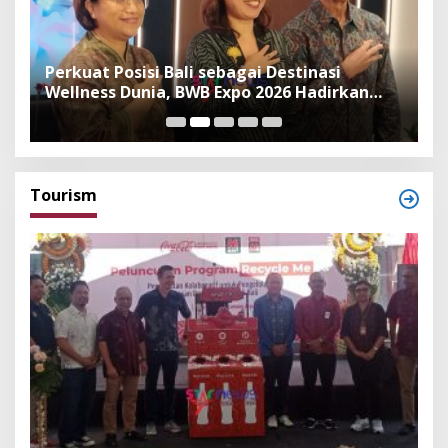
n
Perkuat Posisi Bali sebagai Destinasi
F
Wellness Dunia, BWB Expo 2026 Hadirkan
I
Exhibitor Nasional dan Global
K
Tourism