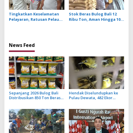
Tingkatkan Keselamatan
Stok Beras Bulog Bali 12
Pelayaran, Ratusan Pelaut
Ribu Ton, Aman Hingga 10
di Bali Ikuti Pelatihan MPR
Bulan ke Depan
dan JMPR
News Feed
Sepanjang 2026 Bulog Bali
Hendak Diselundupkan ke
Distribusikan 850 Ton Beras
Pulau Dewata, 482 Ekor
Premium ke Jaringan Ritel
Burung dari NTB Diamankan
Moderen
Karantina Bali