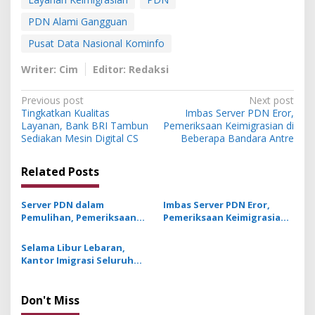
PDN Alami Gangguan
Pusat Data Nasional Kominfo
Writer: Cim
Editor: Redaksi
P
Previous post
Next post
Tingkatkan Kualitas
Imbas Server PDN Eror,
o
Layanan, Bank BRI Tambun
Pemeriksaan Keimigrasian di
s
Sediakan Mesin Digital CS
Beberapa Bandara Antre
t
Related Posts
n
a
Server PDN dalam
Imbas Server PDN Eror,
v
Pemulihan, Pemeriksaan
Pemeriksaan Keimigrasian
Keimigrasian di Bandara
di Beberapa Bandara Antre
i
InJourney Airport
Selama Libur Lebaran,
g
Dilakukan Manual
Kantor Imigrasi Seluruh
Indonesia Tutup, Ini
a
Imbauan Imigrasi
t
Don't Miss