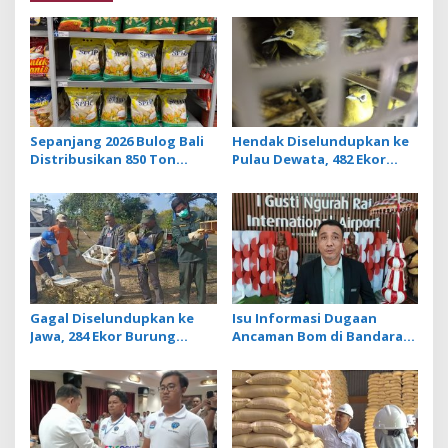
i
o
n
Sepanjang 2026 Bulog Bali
Hendak Diselundupkan ke
Distribusikan 850 Ton
Pulau Dewata, 482 Ekor
Beras Premium ke Jaringan
Burung dari NTB
Ritel Moderen
Diamankan Karantina Bali
Gagal Diselundupkan ke
Isu Informasi Dugaan
Jawa, 284 Ekor Burung
Ancaman Bom di Bandara
Tanpa Dokumen
Ngurah Rai Bali Tidak
Dilepasliarkan Cegah
Benar, Operasional
Ancaman Penyakit
Penerbangan Lancar