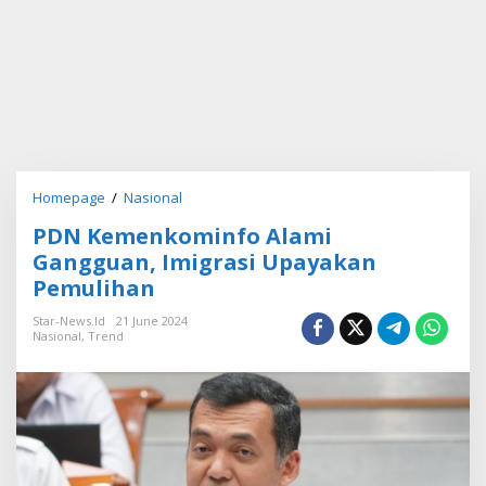
Homepage
/
Nasional
P
D
PDN Kemenkominfo Alami
N
K
Gangguan, Imigrasi Upayakan
e
Pemulihan
m
e
Star-News.id
21 June 2024
n
Nasional
,
Trend
k
o
m
i
n
f
o