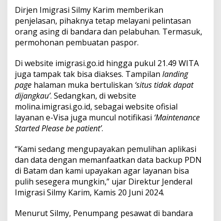
y
Dirjen Imigrasi Silmy Karim memberikan
a
penjelasan, pihaknya tetap melayani pelintasan
k
a
orang asing di bandara dan pelabuhan. Termasuk,
n
permohonan pembuatan paspor.
P
e
Di website imigrasi.go.id hingga pukul 21.49 WITA
m
juga tampak tak bisa diakses. Tampilan
landing
u
l
page
halaman muka bertuliskan
‘situs tidak dapat
i
dijangkau’
. Sedangkan, di website
h
molina.imigrasi.go.id, sebagai website ofisial
a
layanan e-Visa juga muncul notifikasi
‘Maintenance
n
Started Please be patient’
.
“Kami sedang mengupayakan pemulihan aplikasi
dan data dengan memanfaatkan data backup PDN
di Batam dan kami upayakan agar layanan bisa
pulih sesegera mungkin,” ujar Direktur Jenderal
Imigrasi Silmy Karim, Kamis 20 Juni 2024.
Menurut Silmy, Penumpang pesawat di bandara