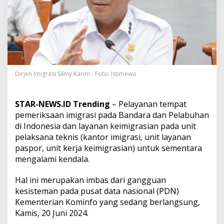
A
l
a
m
i
G
a
n
g
Dirjen Imigrasi Silmy Karim - Foto: Istimewa
g
u
a
STAR-NEWS.ID Trending
– Pelayanan tempat
n
pemeriksaan imigrasi pada Bandara dan Pelabuhan
,
di Indonesia dan layanan keimigrasian pada unit
I
pelaksana teknis (kantor imigrasi, unit layanan
m
i
paspor, unit kerja keimigrasian) untuk sementara
g
mengalami kendala.
r
a
Hal ini merupakan imbas dari gangguan
s
kesisteman pada pusat data nasional (PDN)
i
U
Kementerian Kominfo yang sedang berlangsung,
p
Kamis, 20 Juni 2024.
a