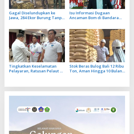
Gagal Diselundupkan ke
Isu Informasi Dugaan
Jawa, 284 Ekor Burung Tanpa
Ancaman Bom di Bandara
Dokumen Dilepasliarkan
Ngurah Rai Bali Tidak Benar,
Cegah Ancaman Penyakit
Operasional Penerbangan
Lancar
Tingkatkan Keselamatan
Stok Beras Bulog Bali 12 Ribu
Pelayaran, Ratusan Pelaut di
Ton, Aman Hingga 10 Bulan
Bali Ikuti Pelatihan MPR dan
ke Depan
JMPR