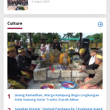
Pengembangan Aplikasi Anti Penipuan
5 August 2026
Culture
1
Jelang Ramadhan, Warga Kampung Bugis Lingkungan
Adat Suwung Gelar Tradisi Ziarah Akbar
2
Sepekan Digelar, Festival Pandawa Ke-14 sebagai Ajang