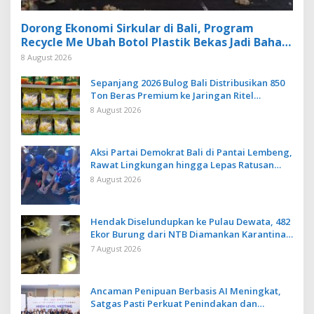
Dorong Ekonomi Sirkular di Bali, Program
Recycle Me Ubah Botol Plastik Bekas Jadi Bahan
Baku Baru
8 August 2026
Sepanjang 2026 Bulog Bali Distribusikan 850
Ton Beras Premium ke Jaringan Ritel
Moderen
8 August 2026
Aksi Partai Demokrat Bali di Pantai Lembeng,
Rawat Lingkungan hingga Lepas Ratusan
Tukik Bedawang Nala
8 August 2026
Hendak Diselundupkan ke Pulau Dewata, 482
Ekor Burung dari NTB Diamankan Karantina
Bali
7 August 2026
Ancaman Penipuan Berbasis AI Meningkat,
Satgas Pasti Perkuat Penindakan dan