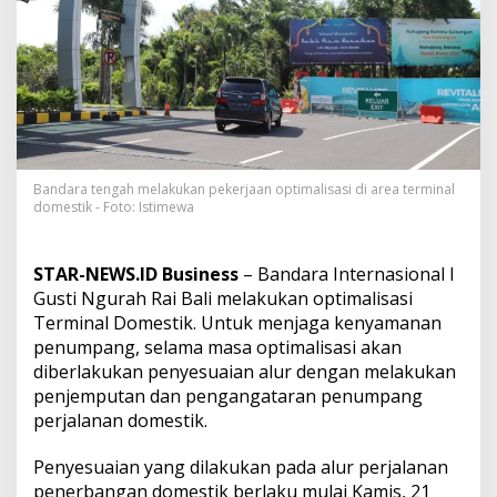
e
n
g
a
n
t
a
r
a
n
Bandara tengah melakukan pekerjaan optimalisasi di area terminal
P
domestik - Foto: Istimewa
e
n
u
STAR-NEWS.ID Business
– Bandara Internasional I
m
Gusti Ngurah Rai Bali melakukan optimalisasi
p
Terminal Domestik. Untuk menjaga kenyamanan
a
n
penumpang, selama masa optimalisasi akan
g
diberlakukan penyesuaian alur dengan melakukan
D
penjemputan dan pengangataran penumpang
i
perjalanan domestik.
b
e
r
Penyesuaian yang dilakukan pada alur perjalanan
l
penerbangan domestik berlaku mulai Kamis, 21