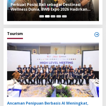
n
Perkuat Posisi Bali sebagai Destinasi
F
Wellness Dunia, BWB Expo 2026 Hadirkan
I
Exhibitor Nasional dan Global
K
Tourism
Ancaman Penipuan Berbasis AI Meningkat,