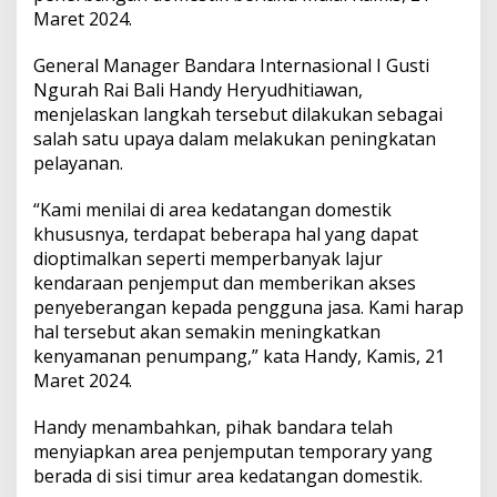
a
Maret 2024.
k
u
General Manager Bandara Internasional I Gusti
k
a
Ngurah Rai Bali Handy Heryudhitiawan,
n
menjelaskan langkah tersebut dilakukan sebagai
d
salah satu upaya dalam melakukan peningkatan
i
pelayanan.
B
a
n
“Kami menilai di area kedatangan domestik
d
khususnya, terdapat beberapa hal yang dapat
a
dioptimalkan seperti memperbanyak lajur
r
kendaraan penjemput dan memberikan akses
a
penyeberangan kepada pengguna jasa. Kami harap
N
g
hal tersebut akan semakin meningkatkan
u
kenyamanan penumpang,” kata Handy, Kamis, 21
r
Maret 2024.
a
h
Handy menambahkan, pihak bandara telah
R
a
menyiapkan area penjemputan temporary yang
i
berada di sisi timur area kedatangan domestik.
s