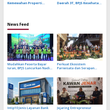
Kemewahan Properti
Daerah 3T, BPJS Kesehatan
Hospitality Bintang Lima
Hadirkan Layanan Ujung
Hadir di Ubud
Negeri
News Feed
Mudahkan Peserta Bayar
Perkuat Ekosistem
Iuran, BPJS Luncurkan Nadi
Pariwisata dan Serapan
JKN dengan Mekanisme
Investasi, Sira Village Grand
Menabung
Outlet Bali Resmi Dibuka di
KEK Kura Kura
Intip10 Jenis Layanan Bank
Jejaring Entrepreneur