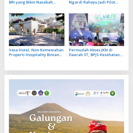
BRI yang Bikin Nasabah
Ngardi Rahayu Jadi Pilot
Tetap Setia
Project Ekosistem UMKM
Nusa Dua
Vasa Hotel, Ikon Kemewahan
Permudah Akses JKN di
Properti Hospitality Bintang
Daerah 3T, BPJS Kesehatan
Lima Hadir di Ubud
Hadirkan Layanan Ujung
Negeri