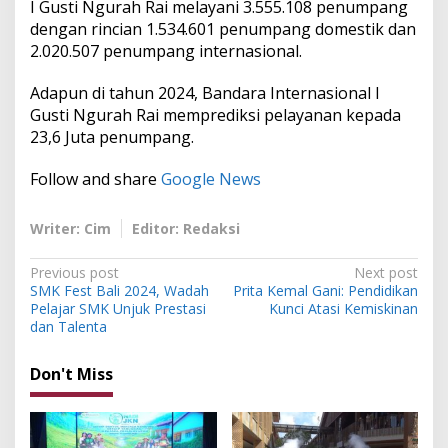
I Gusti Ngurah Rai melayani 3.555.108 penumpang
D
dengan rincian 1.534.601 penumpang domestik dan
o
m
2.020.507 penumpang internasional.
e
s
Adapun di tahun 2024, Bandara Internasional I
t
Gusti Ngurah Rai memprediksi pelayanan kepada
i
23,6 Juta penumpang.
k
Follow and share
Google News
Writer: Cim
Editor: Redaksi
P
Previous post
Next post
SMK Fest Bali 2024, Wadah
Prita Kemal Gani: Pendidikan
o
Pelajar SMK Unjuk Prestasi
Kunci Atasi Kemiskinan
s
dan Talenta
t
Don't Miss
n
a
v