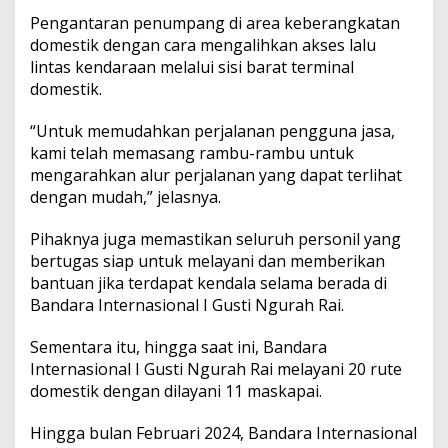
e
Pengantaran penumpang di area keberangkatan
l
domestik dengan cara mengalihkan akses lalu
a
m
lintas kendaraan melalui sisi barat terminal
a
domestik.
O
p
“Untuk memudahkan perjalanan pengguna jasa,
t
kami telah memasang rambu-rambu untuk
i
m
mengarahkan alur perjalanan yang dapat terlihat
a
dengan mudah,” jelasnya.
l
i
Pihaknya juga memastikan seluruh personil yang
s
bertugas siap untuk melayani dan memberikan
a
s
bantuan jika terdapat kendala selama berada di
i
Bandara Internasional I Gusti Ngurah Rai.
T
e
Sementara itu, hingga saat ini, Bandara
r
Internasional I Gusti Ngurah Rai melayani 20 rute
m
i
domestik dengan dilayani 11 maskapai.
n
a
Hingga bulan Februari 2024, Bandara Internasional
l