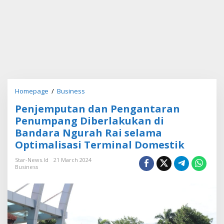
Homepage
/
Business
P
e
Penjemputan dan Pengantaran
n
j
Penumpang Diberlakukan di
e
Bandara Ngurah Rai selama
m
Optimalisasi Terminal Domestik
p
u
Star-News.id
21 March 2024
t
Business
a
n
d
a
n
P