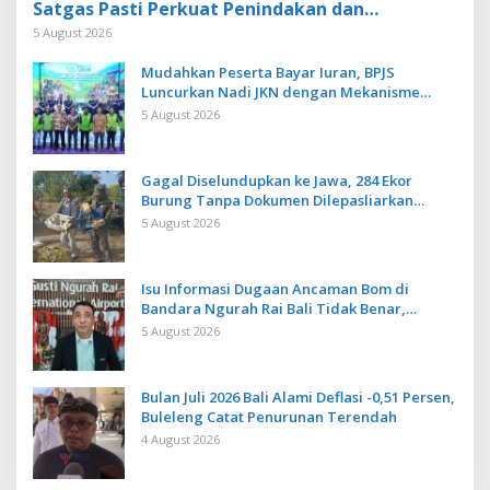
Satgas Pasti Perkuat Penindakan dan
Pengembangan Aplikasi Anti Penipuan
5 August 2026
Mudahkan Peserta Bayar Iuran, BPJS
Luncurkan Nadi JKN dengan Mekanisme
Menabung
5 August 2026
Gagal Diselundupkan ke Jawa, 284 Ekor
Burung Tanpa Dokumen Dilepasliarkan
Cegah Ancaman Penyakit
5 August 2026
Isu Informasi Dugaan Ancaman Bom di
Bandara Ngurah Rai Bali Tidak Benar,
Operasional Penerbangan Lancar
5 August 2026
Bulan Juli 2026 Bali Alami Deflasi -0,51 Persen,
Buleleng Catat Penurunan Terendah
4 August 2026