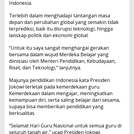
Indonesia.
e
r
l
Terlebih dalam menghadapi tantangan masa
e
depan dan perubahan global yang semakin tidak
t
terprediksi, baik itu disrupsi teknologi, hingga
a
lanskap politik dan ekonomi global.
k
p
a
“Untuk itu saya sangat menghargai gerakan
d
bersama dalam wujud Merdeka Belajar yang
a
diinisiasi oleh Menteri Pendidikan, Kebudayaan,
K
Riset, dan Teknologi,” lanjutnya.
e
m
e
Majunya pendidikan Indonesia kata Presiden
r
Jokowi terletak pada kemerdekaan guru.
d
Kemerdekaan dalam mengajar, meningkatkan
e
kemampuan diri, serta saling belajar dari sesama,
k
a
supaya bisa memberikan pendidikan yang
a
berkualitas.
n
G
“Selamat Hari Guru Nasional untuk semua guru di
u
seluruh tanah air,” ucap Presiden Jokowi.
r