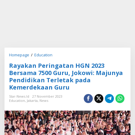
Homepage
/
Education
R
a
Rayakan Peringatan HGN 2023
y
a
Bersama 7500 Guru, Jokowi: Majunya
k
Pendidikan Terletak pada
a
Kemerdekaan Guru
n
P
Star-News.id
27 November 2023
e
Education
,
Jakarta
,
News
r
i
n
g
a
t