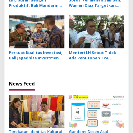
Produktif, Bali Mandarin
Wamen Diaz Targetkan
Academy Luncurkan Kelas
Penurunan 40 Juta Ton
Online Super Intensif
Emisi Sektor Limbah
Perkuat Kualitas Investasi,
Menteri LH Sebut Tidak
Bali Jagadhita Investment
Ada Penutupan TPA
2026 Tawarkan 22 Proyek
Suwung, Praktik Open
Strategis Balinusra ke 35
Dumping yang Disetop
Investor
News Feed
Tingkatan Identitas Kultural
Gandeng Dosen Asal