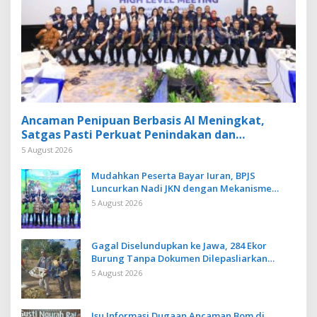
Ancaman Penipuan Berbasis AI Meningkat,
Satgas Pasti Perkuat Penindakan dan
Pengembangan Aplikasi Anti Penipuan
5 August 2026
Mudahkan Peserta Bayar Iuran, BPJS
Luncurkan Nadi JKN dengan Mekanisme
Menabung
5 August 2026
Gagal Diselundupkan ke Jawa, 284 Ekor
Burung Tanpa Dokumen Dilepasliarkan
Cegah Ancaman Penyakit
5 August 2026
Isu Informasi Dugaan Ancaman Bom di