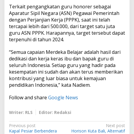
Terkait pengangkatan guru honorer sebagai
Aparatur Sipil Negara (ASN) Pegawai Pemerintah
dengan Perjanjian Kerja (PPPK), saat ini telah
tercapai lebih dari 500.000, dari target satu juta
guru ASN PPPK. Harapannya, target tersebut dapat
terpenuhi di tahun 2024.
“Semua capaian Merdeka Belajar adalah hasil dari
dedikasi dan kerja keras ibu dan bapak guru di
seluruh Indonesia. Setiap guru yang hadir pada
kesempatan ini sudah dan akan terus memberikan
kontribusi yang luar biasa untuk kemajuan
pendidikan Indonesia,” kata Nadiem.
Follow and share
Google News
Writer: RLS
Editor: Redaksi
P
Previous post
Next post
Kapal Pesiar Berbendera
Horison Kuta Bali, Alternatif