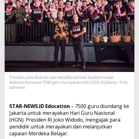
a
n
H
G
N
2
0
2
3
B
e
r
s
a
Presiden Joko Widodo dan Mendikbudristek Nadiem Anwar
m
Makarim bersama 7500 guru merayakan HGN 2023 di Jakarta - Foto:
a
Istimewa
7
5
0
STAR-NEWS.ID Education
– 7500 guru diundang ke
0
Jakarta untuk merayakan Hari Guru Nasional
G
u
(HGN). Presiden RI Joko Widodo, mengajak para
r
pendidik untuk merayakan dan melanjutkan
u
capaian Merdeka Belajar.
,