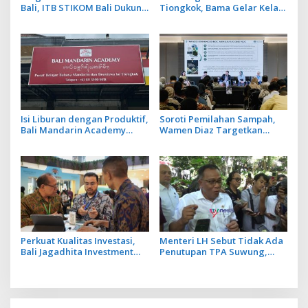
Bali, ITB STIKOM Bali Dukung
Tiongkok, Bama Gelar Kelas
!eberlanjutan Usaha
Mandarin Khusus Media
Perempuan Pengrajin
Bahas Cara Pesan Menu
Kebaya
Restoran
Isi Liburan dengan Produktif,
Soroti Pemilahan Sampah,
Bali Mandarin Academy
Wamen Diaz Targetkan
Luncurkan Kelas Online
Penurunan 40 Juta Ton Emisi
Super Intensif
Sektor Limbah
Perkuat Kualitas Investasi,
Menteri LH Sebut Tidak Ada
Bali Jagadhita Investment
Penutupan TPA Suwung,
2026 Tawarkan 22 Proyek
Praktik Open Dumping yang
Strategis Balinusra ke 35
Disetop
Investor