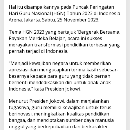
J
Hal itu disampaikannya pada Puncak Peringatan
o
k
Hari Guru Nasional (HGN) Tahun 2023 di Indonesia
o
Arena, Jakarta, Sabtu, 25 November 2023.
w
i
Tema HGN 2023 yang bertajuk ‘Bergerak Bersama,
:
Rayakan Merdeka Belajar’, acara ini sukses
M
a
merayakan transformasi pendidikan terbesar yang
j
pernah terjadi di Indonesia.
u
n
“Menjadi kewajiban negara untuk memberikan
y
apresiasi dan mengucapkan terima kasih sebesar-
a
P
besarnya kepada para guru yang tidak pernah
e
berhenti mendedikasikan diri untuk anak-anak
n
Indonesia,” kata Presiden Jokowi.
d
i
Menurut Presiden Jokowi, dalam menjalankan
d
i
tugasnya, guru memiliki kewajiban untuk terus
k
berinovasi, meningkatkan kualitas pendidikan
a
bangsa, dan menciptakan sumber daya manusia
n
unggul yang berkepribadian dan berkarakter
T