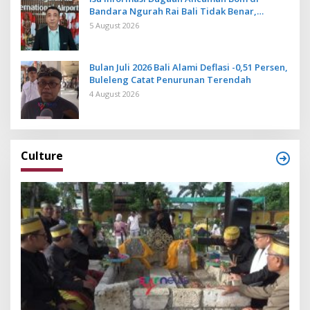
Bandara Ngurah Rai Bali Tidak Benar,
Operasional Penerbangan Lancar
5 August 2026
Bulan Juli 2026 Bali Alami Deflasi -0,51 Persen,
Buleleng Catat Penurunan Terendah
4 August 2026
Culture