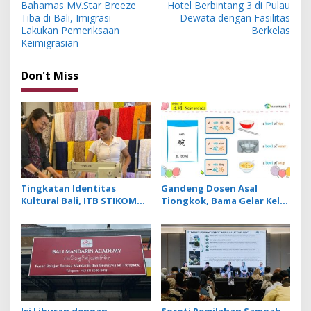
o
Bahamas MV.Star Breeze
Hotel Berbintang 3 di Pulau
s
Tiba di Bali, Imigrasi
Dewata dengan Fasilitas
Lakukan Pemeriksaan
Berkelas
t
Keimigrasian
n
Don't Miss
a
v
i
g
a
t
Tingkatan Identitas
Gandeng Dosen Asal
i
Kultural Bali, ITB STIKOM
Tiongkok, Bama Gelar Kelas
o
Bali Dukung !eberlanjutan
Mandarin Khusus Media
Usaha Perempuan
Bahas Cara Pesan Menu
n
Pengrajin Kebaya
Restoran
Isi Liburan dengan
Soroti Pemilahan Sampah,