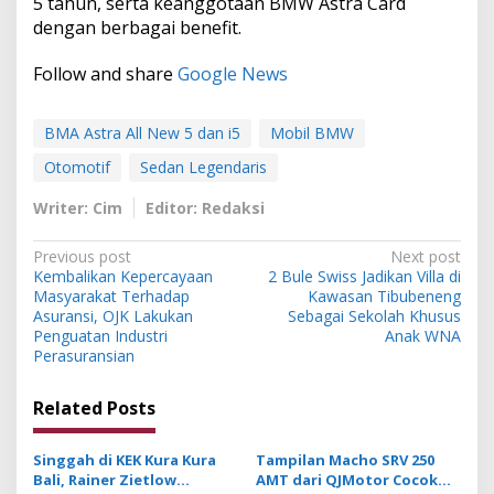
5 tahun, serta keanggotaan BMW Astra Card
dengan berbagai benefit.
Follow and share
Google News
BMA Astra All New 5 dan i5
Mobil BMW
Otomotif
Sedan Legendaris
Writer: Cim
Editor: Redaksi
P
Previous post
Next post
Kembalikan Kepercayaan
2 Bule Swiss Jadikan Villa di
o
Masyarakat Terhadap
Kawasan Tibubeneng
s
Asuransi, OJK Lakukan
Sebagai Sekolah Khusus
Penguatan Industri
Anak WNA
t
Perasuransian
n
Related Posts
a
v
Singgah di KEK Kura Kura
Tampilan Macho SRV 250
i
Bali, Rainer Zietlow
AMT dari QJMotor Cocok