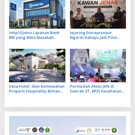
Intip10 Jenis Layanan Bank
Jejaring Entrepreneur
BRI yang Bikin Nasabah
Ngardi Rahayu Jadi Pilot
Tetap Setia
Project Ekosistem UMKM
Nusa Dua
Vasa Hotel, Ikon Kemewahan
Permudah Akses JKN di
Properti Hospitality Bintang
Daerah 3T, BPJS Kesehatan
Lima Hadir di Ubud
Hadirkan Layanan Ujung
Negeri