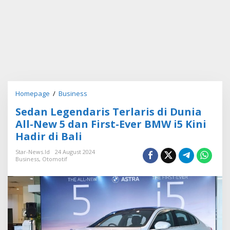
Homepage
/
Business
S
e
Sedan Legendaris Terlaris di Dunia
d
a
All-New 5 dan First-Ever BMW i5 Kini
n
Hadir di Bali
L
e
Star-News.id
24 August 2024
g
Business
,
Otomotif
e
n
d
a
r
i
s