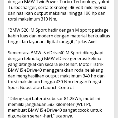
dengan BMW TwinPower Turbo Technology, yakni
d
i
Turbocharger, serta teknologi 48-volt mild hybrid
B
dan hasilkan output maksimal hingga 190 hp dan
a
torsi maksimum 310 Nm.
l
i
“BMW 520i M Sport hadir dengan M sport package,
kabin luas dan modern dengan material berkualitas
tinggi dan layanan digital canggih,” jelas Axel.
Sementara BMW i5 eDrive40 M Sport dilengkapi
dengan teknologi BMW eDrive generasi kelima
yang ditingkatkan secara ekstensif. Motor listrik
BMW i5 eDrive40 menggerakkan roda belakang
dan menghasilkan output maksimum 340 hp dan
torsi maksimum hingga 430 Nm dengan fungsi
Sport Boost atau Launch Control.
“Dilengkapi baterai sebesar 81,2kWh, mobil ini
memiliki jangkauan 582 kilometer (WLTP),
membuat BMW i5 eDrive40 sangat cocok untuk
digunakan sehari-hari,” ucapnya.