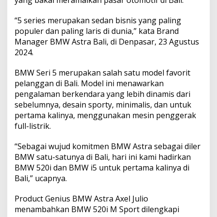
n
F
“5 series merupakan sedan bisnis yang paling
i
r
populer dan paling laris di dunia,” kata Brand
s
Manager BMW Astra Bali, di Denpasar, 23 Agustus
t
2024.
-
E
BMW Seri 5 merupakan salah satu model favorit
v
e
pelanggan di Bali. Model ini menawarkan
r
pengalaman berkendara yang lebih dinamis dari
B
sebelumnya, desain sporty, minimalis, dan untuk
M
pertama kalinya, menggunakan mesin penggerak
W
i
full-listrik.
5
K
“Sebagai wujud komitmen BMW Astra sebagai diler
i
BMW satu-satunya di Bali, hari ini kami hadirkan
n
BMW 520i dan BMW i5 untuk pertama kalinya di
i
H
Bali,” ucapnya.
a
d
Product Genius BMW Astra Axel Julio
i
menambahkan BMW 520i M Sport dilengkapi
r