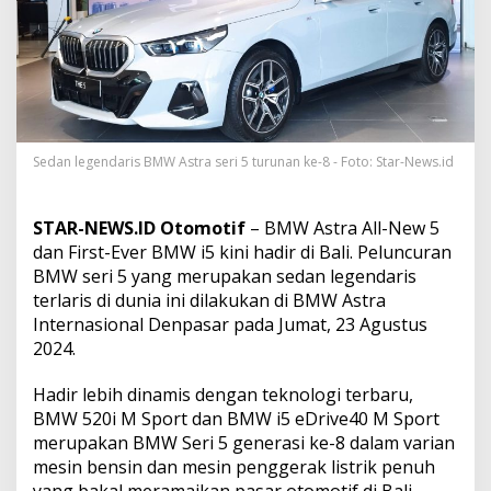
T
e
r
l
a
r
i
s
d
Sedan legendaris BMW Astra seri 5 turunan ke-8 - Foto: Star-News.id
i
D
u
STAR-NEWS.ID Otomotif
– BMW Astra All-New 5
n
dan First-Ever BMW i5 kini hadir di Bali. Peluncuran
i
BMW seri 5 yang merupakan sedan legendaris
a
terlaris di dunia ini dilakukan di BMW Astra
A
l
Internasional Denpasar pada Jumat, 23 Agustus
l
2024.
-
N
Hadir lebih dinamis dengan teknologi terbaru,
e
BMW 520i M Sport dan BMW i5 eDrive40 M Sport
w
5
merupakan BMW Seri 5 generasi ke-8 dalam varian
d
mesin bensin dan mesin penggerak listrik penuh
a
yang bakal meramaikan pasar otomotif di Bali.