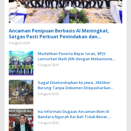
Ancaman Penipuan Berbasis AI Meningkat,
Satgas Pasti Perkuat Penindakan dan
Pengembangan Aplikasi Anti Penipuan
5 August 2026
Mudahkan Peserta Bayar Iuran, BPJS
Luncurkan Nadi JKN dengan Mekanisme
Menabung
5 August 2026
Gagal Diselundupkan ke Jawa, 284 Ekor
Burung Tanpa Dokumen Dilepasliarkan
Cegah Ancaman Penyakit
5 August 2026
Isu Informasi Dugaan Ancaman Bom di
Bandara Ngurah Rai Bali Tidak Benar,
Operasional Penerbangan Lancar
5 August 2026