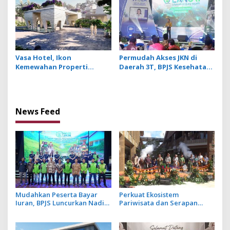
Vasa Hotel, Ikon
Permudah Akses JKN di
Kemewahan Properti
Daerah 3T, BPJS Kesehatan
Hospitality Bintang Lima
Hadirkan Layanan Ujung
Hadir di Ubud
Negeri
News Feed
Mudahkan Peserta Bayar
Perkuat Ekosistem
Iuran, BPJS Luncurkan Nadi
Pariwisata dan Serapan
JKN dengan Mekanisme
Investasi, Sira Village Grand
Menabung
Outlet Bali Resmi Dibuka di
KEK Kura Kura