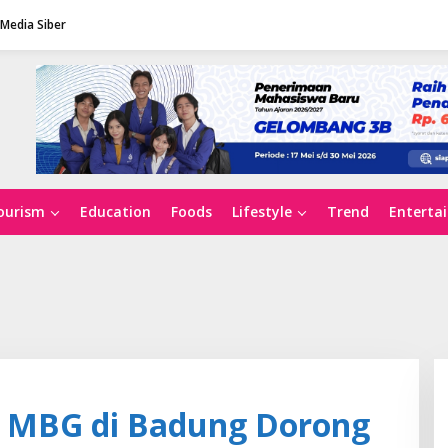
Media Siber
ourism
Education
Foods
Lifestyle
Trend
Enterta
am MBG di Badung Dorong