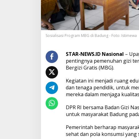
D
o
r
o
n
g
Sosialisasi Program MBG di Badung - Foto: Istimewa
P
e
m
a
STAR-NEWS.ID Nasional
– Upa
h
pentingnya pemenuhan gizi ter
a
Bergizi Gratis (MBG).
m
a
Kegiatan ini menjadi ruang ed
n
G
dan tenaga pendidik, untuk m
i
mereka dalam menjaga kualitas
z
i
DPR RI bersama Badan Gizi Nas
M
untuk masyarakat Badung pada
a
s
y
Pemerintah berharap masyarak
a
sehat dan pola konsumsi yang
r