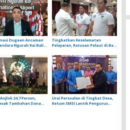
rmasi Dugaan Ancaman
Tingkatkan Keselamatan
andara Ngurah Rai Bali
Pelayaran, Ratusan Pelaut di Bali
nar, Operasional
Ikuti Pelatihan MPR dan JMPR
ngan Lancar
Anjlok 24,7 Persen,
Urai Persoalan di Tingkat Desa,
Desak Tambahan Dana
Ketum SMSI Lantik Pengurus
 Daerah untuk 2027
Pokja Newsroom Jaksa Garda
Desa di Bali