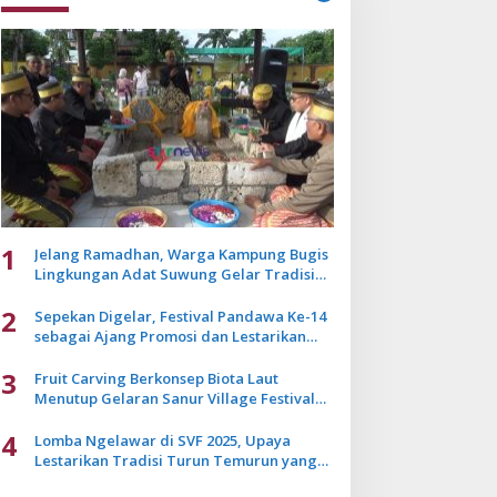
1
Jelang Ramadhan, Warga Kampung Bugis
Lingkungan Adat Suwung Gelar Tradisi
Ziarah Akbar
2
Sepekan Digelar, Festival Pandawa Ke-14
sebagai Ajang Promosi dan Lestarikan
Budaya Bali
3
Fruit Carving Berkonsep Biota Laut
Menutup Gelaran Sanur Village Festival
2025
4
Lomba Ngelawar di SVF 2025, Upaya
Lestarikan Tradisi Turun Temurun yang
Mulai Pudar