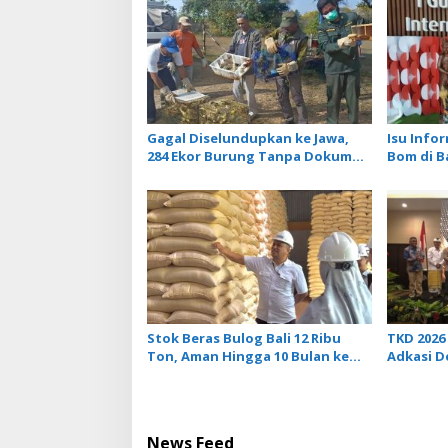
v
i
g
a
t
Gagal Diselundupkan ke Jawa,
Isu Info
i
284 Ekor Burung Tanpa Dokumen
Bom di B
Dilepasliarkan Cegah Ancaman
Tidak Be
o
Penyakit
Penerba
n
Stok Beras Bulog Bali 12 Ribu
TKD 2026 
Ton, Aman Hingga 10 Bulan ke
Adkasi 
Depan
Transfer
News Feed