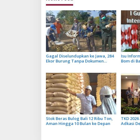
Gagal Diselundupkan ke Jawa, 284
Isu Info
Ekor Burung Tanpa Dokumen
Bom di B
Dilepasliarkan Cegah Ancaman
Tidak Ben
Penyakit
Penerban
Stok Beras Bulog Bali 12 Ribu Ton,
TKD 2026 
Aman Hingga 10 Bulan ke Depan
Adkasi D
Transfer 