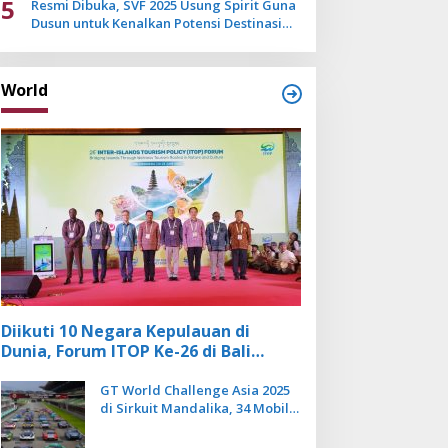
5
Resmi Dibuka, SVF 2025 Usung Spirit Guna
Dusun untuk Kenalkan Potensi Destinasi
Wisata Sanur
World
Diikuti 10 Negara Kepulauan di
Dunia, Forum ITOP Ke-26 di Bali
Angkat Pariwisata Kebugaran
Berbasis Alam dan Budaya
GT World Challenge Asia 2025
di Sirkuit Mandalika, 34 Mobil
Balap Dunia Bakal Adu
Kecepatan