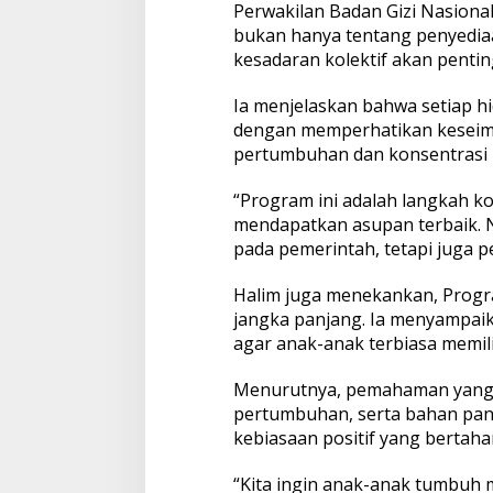
Perwakilan Badan Gizi Nasio
n
bukan hanya tentang penyedia
j
u
kesadaran kolektif akan pentin
t
a
Ia menjelaskan bahwa setiap h
n
dengan memperhatikan keseim
pertumbuhan dan konsentrasi b
“Program ini adalah langkah k
mendapatkan asupan terbaik. 
pada pemerintah, tetapi juga pe
Halim juga menekankan, Prog
jangka panjang. Ia menyampaika
agar anak-anak terbiasa memil
Menurutnya, pemahaman yang 
pertumbuhan, serta bahan pa
kebiasaan positif yang bertah
“Kita ingin anak-anak tumbuh m