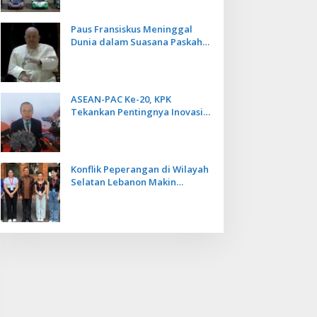
Paus Fransiskus Meninggal
Dunia dalam Suasana Paskah
di Usia 88 Tahun
ASEAN-PAC Ke-20, KPK
Tekankan Pentingnya Inovasi
Teknologi dalam
Pemberantasan Korupsi
Konflik Peperangan di Wilayah
Selatan Lebanon Makin
Memanas, PMI Asal Bali
Dipulangkan ke Indonesia