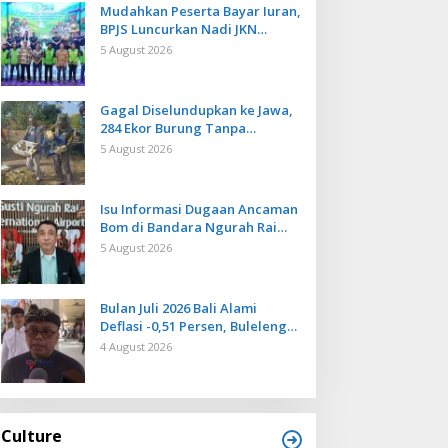
Mudahkan Peserta Bayar Iuran,
BPJS Luncurkan Nadi JKN
dengan Mekanisme Menabung
5 August 2026
Gagal Diselundupkan ke Jawa,
284 Ekor Burung Tanpa
Dokumen Dilepasliarkan Cegah
5 August 2026
Ancaman Penyakit
Isu Informasi Dugaan Ancaman
Bom di Bandara Ngurah Rai
Bali Tidak Benar, Operasional
5 August 2026
Penerbangan Lancar
Bulan Juli 2026 Bali Alami
Deflasi -0,51 Persen, Buleleng
Catat Penurunan Terendah
4 August 2026
Culture