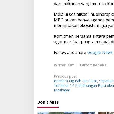
dari makanan yang mereka kons
Melalui sosialisasi ini, diha
MBG bukan hanya agenda pemer
menciptakan ekosistem gizi yan
Komitmen bersama antara pemer
agar manfaat program dapat di
Follow and share
Google News
Writer: Cim
Editor: Redaksi
P
Previous post
Bandara Ngurah Rai Catat, Sepanja
o
Terdapat 14 Penerbangan Baru oleh
s
Maskapai
t
Don't Miss
n
a