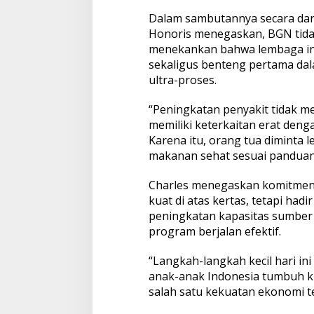
a
Dalam sambutannya secara dari
k
Honoris menegaskan, BGN tidak
a
t
menekankan bahwa lembaga ini 
M
sekaligus benteng pertama da
e
ultra-proses.
l
a
“Peningkatan penyakit tidak men
l
u
memiliki keterkaitan erat deng
i
Karena itu, orang tua diminta
E
makanan sehat sesuai panduan
d
u
Charles menegaskan komitmen 
k
a
kuat di atas kertas, tetapi had
s
peningkatan kapasitas sumber 
i
program berjalan efektif.
B
e
“Langkah-langkah kecil hari in
r
k
anak-anak Indonesia tumbuh k
e
salah satu kekuatan ekonomi ter
l
a