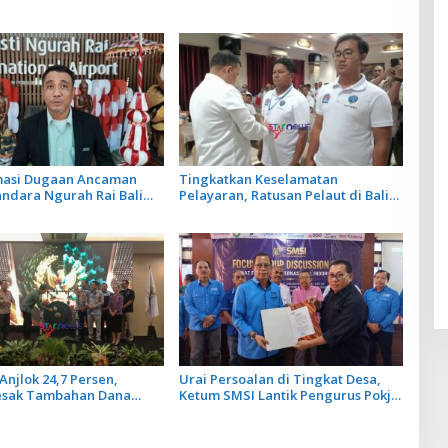
rmasi Dugaan Ancaman
Tingkatkan Keselamatan
andara Ngurah Rai Bali
Pelayaran, Ratusan Pelaut di Bali
ar, Operasional
Ikuti Pelatihan MPR dan JMPR
gan Lancar
Anjlok 24,7 Persen,
Urai Persoalan di Tingkat Desa,
esak Tambahan Dana
Ketum SMSI Lantik Pengurus Pokja
Daerah untuk 2027
Newsroom Jaksa Garda Desa di
Bali