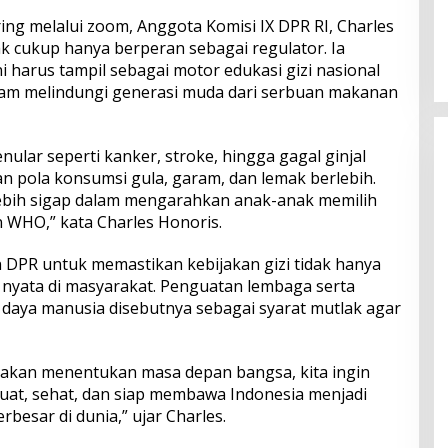
Perkuat Ekosistem Pariwisata
ng melalui zoom, Anggota Komisi IX DPR RI, Charles
dan Serapan Investasi, Sira
 cukup hanya berperan sebagai regulator. Ia
Village Grand Outlet Bali Resmi
harus tampil sebagai motor edukasi gizi nasional
Dibuka di KEK Kura Kura
lam melindungi generasi muda dari serbuan makanan
ular seperti kanker, stroke, hingga gagal ginjal
an pola konsumsi gula, garam, dan lemak berlebih.
 lebih sigap dalam mengarahkan anak-anak memilih
 WHO,” kata Charles Honoris.
DPR untuk memastikan kebijakan gizi tidak hanya
ir nyata di masyarakat. Penguatan lembaga serta
daya manusia disebutnya sebagai syarat mutlak agar
i akan menentukan masa depan bangsa, kita ingin
uat, sehat, dan siap membawa Indonesia menjadi
besar di dunia,” ujar Charles.