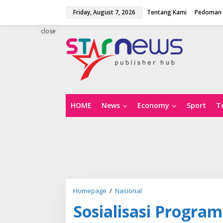
S
Friday, August 7, 2026
Tentang Kami
Pedoman 
k
i
p
close
t
o
c
o
n
t
e
n
HOME
News
Economy
Sport
T
t
Homepage
/
Nasional
S
o
Sosialisasi Progr
s
i