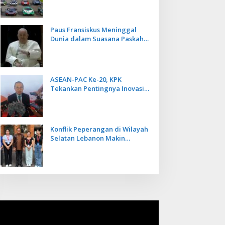
Kecepatan
Paus Fransiskus Meninggal
Dunia dalam Suasana Paskah
di Usia 88 Tahun
ASEAN-PAC Ke-20, KPK
Tekankan Pentingnya Inovasi
Teknologi dalam
Pemberantasan Korupsi
Konflik Peperangan di Wilayah
Selatan Lebanon Makin
Memanas, PMI Asal Bali
Dipulangkan ke Indonesia