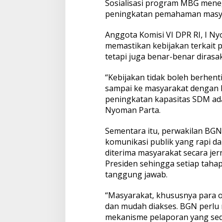
Sosialisasi program MBG meneg
i
peningkatan pemahaman masy
G
i
z
Anggota Komisi VI DPR RI, I
i
memastikan kebijakan terkait p
d
tetapi juga benar-benar diras
a
n
“Kebijakan tidak boleh berhenti
K
o
sampai ke masyarakat dengan k
m
peningkatan kapasitas SDM adala
u
Nyoman Parta.
n
i
Sementara itu, perwakilan BGN
k
a
komunikasi publik yang rapi d
s
diterima masyarakat secara je
i
Presiden sehingga setiap taha
P
tanggung jawab.
u
b
l
“Masyarakat, khususnya para 
i
dan mudah diakses. BGN perlu 
k
mekanisme pelaporan yang sede
d