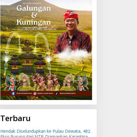
Terbaru
Hendak Diselundupkan ke Pulau Dewata, 482
Ekor Burung dari NTB Diamankan Karantina