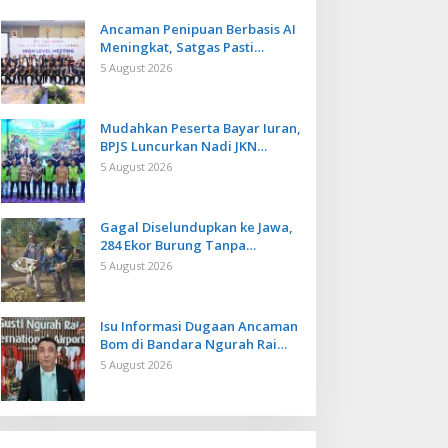
Ancaman Penipuan Berbasis AI
Meningkat, Satgas Pasti
Perkuat Penindakan dan
5 August 2026
Pengembangan Aplikasi Anti
Penipuan
Mudahkan Peserta Bayar Iuran,
BPJS Luncurkan Nadi JKN
dengan Mekanisme Menabung
5 August 2026
Gagal Diselundupkan ke Jawa,
284 Ekor Burung Tanpa
Dokumen Dilepasliarkan Cegah
5 August 2026
Ancaman Penyakit
Isu Informasi Dugaan Ancaman
Bom di Bandara Ngurah Rai
Bali Tidak Benar, Operasional
5 August 2026
Penerbangan Lancar