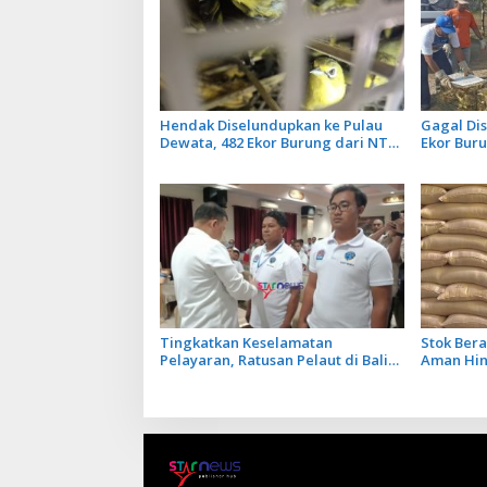
Hendak Diselundupkan ke Pulau
Gagal Dis
Dewata, 482 Ekor Burung dari NTB
Ekor Bur
Diamankan Karantina Bali
Dilepasl
Penyakit
Tingkatkan Keselamatan
Stok Bera
Pelayaran, Ratusan Pelaut di Bali
Aman Hin
Ikuti Pelatihan MPR dan JMPR