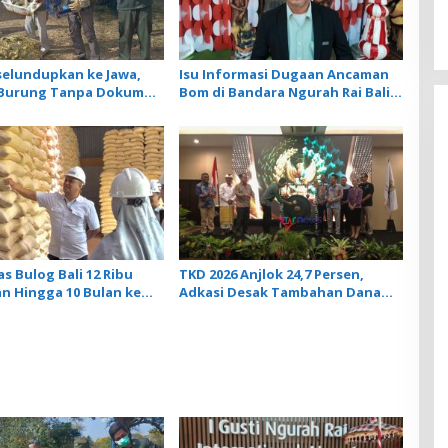
selundupkan ke Jawa,
Isu Informasi Dugaan Ancaman
r Burung Tanpa Dokumen
Bom di Bandara Ngurah Rai Bali
iarkan Cegah Ancaman
Tidak Benar, Operasional
Penerbangan Lancar
s Bulog Bali 12 Ribu
TKD 2026 Anjlok 24,7 Persen,
n Hingga 10 Bulan ke
Adkasi Desak Tambahan Dana
Transfer Daerah untuk 2027