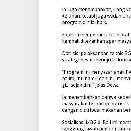
i
Ia juga menambahkan, uang ko
B
a
keluhan, tetapi juga wadah un
l
program dinilai baik.
i
Edukasi mengenai karbohidrat, 
kembali ditekankan agar masy
Dari sisi pelaksanaan teknis 
strategi besar menuju Indones
“Program ini menyasar anak P
balita, ibu hamil, dan ibu me
gizi sejak dini,” jelas Dewa.
Ia menambahkan bahwa keberh
masyarakat terhadap nutrisi, s
dengan distribusi makanan berg
Sosialisasi MBG di Bali ini m
tanggung jawab pemerintah, tet