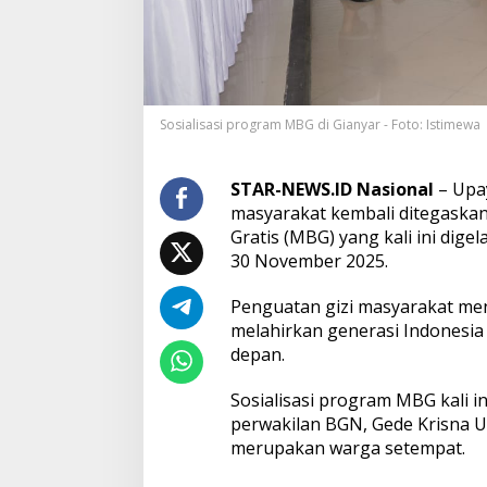
w
a
n
g
D
o
Sosialisasi program MBG di Gianyar - Foto: Istimewa
r
o
n
g
STAR-NEWS.ID Nasional
– Upay
P
masyarakat kembali ditegaskan 
e
Gratis (MBG) yang kali ini dig
n
30 November 2025.
g
u
a
Penguatan gizi masyarakat me
t
melahirkan generasi Indonesia 
a
depan.
n
E
Sosialisasi program MBG kali in
d
u
perwakilan BGN, Gede Krisna U
k
merupakan warga setempat.
a
s