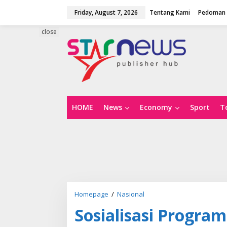
S
Friday, August 7, 2026
Tentang Kami
Pedoman 
k
i
p
close
t
o
c
o
n
t
e
n
HOME
News
Economy
Sport
T
t
Homepage
/
Nasional
S
o
Sosialisasi Progr
s
i