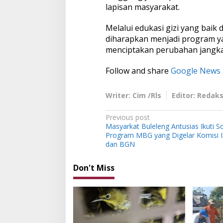
lapisan masyarakat.
Melalui edukasi gizi yang baik
diharapkan menjadi program ya
menciptakan perubahan jangka
Follow and share
Google News
Writer: Cim /Rls
Editor: Redaks
P
Previous post
Masyarkat Buleleng Antusias Ikuti So
o
Program MBG yang Digelar Komisi I
s
dan BGN
t
Don't Miss
n
a
v
i