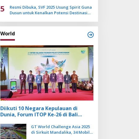
Mulai Pudar
5
Resmi Dibuka, SVF 2025 Usung Spirit Guna
Dusun untuk Kenalkan Potensi Destinasi
Wisata Sanur
World
Diikuti 10 Negara Kepulauan di
Dunia, Forum ITOP Ke-26 di Bali
Angkat Pariwisata Kebugaran
Berbasis Alam dan Budaya
GT World Challenge Asia 2025
di Sirkuit Mandalika, 34 Mobil
Balap Dunia Bakal Adu