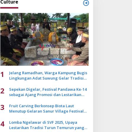
Culture
1
Jelang Ramadhan, Warga Kampung Bugis
Lingkungan Adat Suwung Gelar Tradisi
Ziarah Akbar
2
Sepekan Digelar, Festival Pandawa Ke-14
sebagai Ajang Promosi dan Lestarikan
Budaya Bali
3
Fruit Carving Berkonsep Biota Laut
Menutup Gelaran Sanur Village Festival
2025
4
Lomba Ngelawar di SVF 2025, Upaya
Lestarikan Tradisi Turun Temurun yang