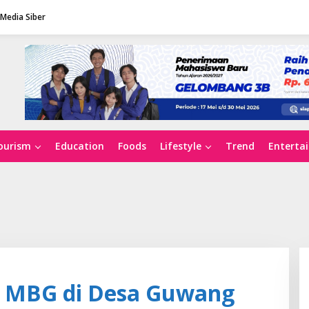
Media Siber
ourism
Education
Foods
Lifestyle
Trend
Enterta
am MBG di Desa Guwang