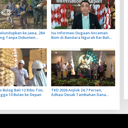
elundupkan ke Jawa, 284
Isu Informasi Dugaan Ancaman
ung Tanpa Dokumen
Bom di Bandara Ngurah Rai Bali
iarkan Cegah Ancaman
Tidak Benar, Operasional
Penerbangan Lancar
s Bulog Bali 12 Ribu Ton,
TKD 2026 Anjlok 24,7 Persen,
gga 10 Bulan ke Depan
Adkasi Desak Tambahan Dana
Transfer Daerah untuk 2027