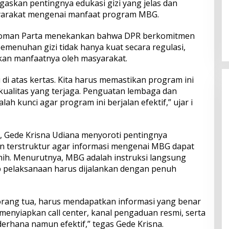
askan pentingnya edukasi gizi yang jelas dan
arakat mengenai manfaat program MBG.
Perkuat Ekosistem Pariwisata
dan Serapan Investasi, Sira
 Nyoman Parta menekankan bahwa DPR berkomitmen
Village Grand Outlet Bali Resmi
emenuhan gizi tidak hanya kuat secara regulasi,
Dibuka di KEK Kura Kura
akan manfaatnya oleh masyarakat.
 di atas kertas. Kita harus memastikan program ini
ualitas yang terjaga. Penguatan lembaga dan
h kunci agar program ini berjalan efektif,” ujar i
, Gede Krisna Udiana menyoroti pentingnya
an terstruktur agar informasi mengenai MBG dapat
rnih. Menurutnya, MBG adalah instruksi langsung
p pelaksanaan harus dijalankan dengan penuh
orang tua, harus mendapatkan informasi yang benar
menyiapkan call center, kanal pengaduan resmi, serta
rhana namun efektif,” tegas Gede Krisna.