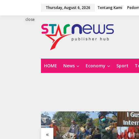
S
Thursday, August 6, 2026
Tentang Kami
Pedom
k
i
p
close
t
o
c
o
n
t
e
n
HOME
News
Economy
Sport
T
t
«