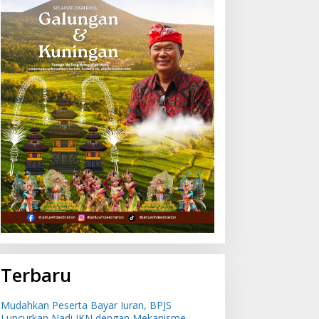
ingkatkan Keselamatan
Mudahkan Peserta Bayar
elayaran, Ratusan Pelaut
Iuran, BPJS Luncurkan
i Bali Ikuti Pelatihan MPR
Nadi JKN dengan
an JMPR
Mekanisme Menabung
Terbaru
Mudahkan Peserta Bayar Iuran, BPJS
Luncurkan Nadi JKN dengan Mekanisme