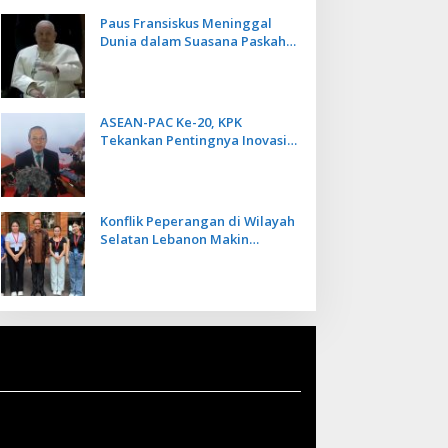
Paus Fransiskus Meninggal
Dunia dalam Suasana Paskah
di Usia 88 Tahun
ASEAN-PAC Ke-20, KPK
Tekankan Pentingnya Inovasi
Teknologi dalam
Pemberantasan Korupsi
Konflik Peperangan di Wilayah
Selatan Lebanon Makin
Memanas, PMI Asal Bali
Dipulangkan ke Indonesia