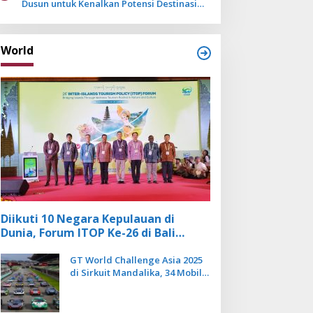
Dusun untuk Kenalkan Potensi Destinasi
Wisata Sanur
World
Diikuti 10 Negara Kepulauan di
Dunia, Forum ITOP Ke-26 di Bali
Angkat Pariwisata Kebugaran
Berbasis Alam dan Budaya
GT World Challenge Asia 2025
di Sirkuit Mandalika, 34 Mobil
Balap Dunia Bakal Adu
Kecepatan