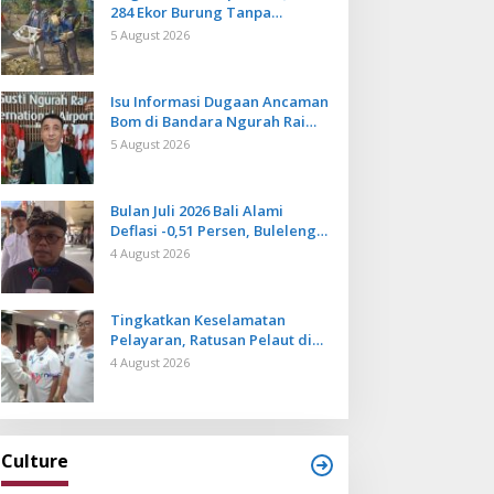
284 Ekor Burung Tanpa
Dokumen Dilepasliarkan Cegah
5 August 2026
Ancaman Penyakit
Isu Informasi Dugaan Ancaman
Bom di Bandara Ngurah Rai
Bali Tidak Benar, Operasional
5 August 2026
Penerbangan Lancar
Bulan Juli 2026 Bali Alami
Deflasi -0,51 Persen, Buleleng
Catat Penurunan Terendah
4 August 2026
Tingkatkan Keselamatan
Pelayaran, Ratusan Pelaut di
Bali Ikuti Pelatihan MPR dan
4 August 2026
JMPR
Culture