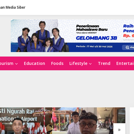
an Media Siber
ourism
Education
Foods
Lifestyle
Trend
Enterta
»