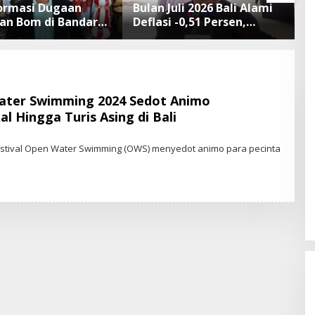
formasi Dugaan
Bulan Juli 2026 Bali Alami
T
n Bom di Bandara
Deflasi -0,51 Persen,
P
 Rai Bali Tidak
Buleleng Catat Penurunan
d
 Operasional
Terendah
d
angan Lancar
Water Swimming 2024 Sedot Animo
l Hingga Turis Asing di Bali
rstival Open Water Swimming (OWS) menyedot animo para pecinta