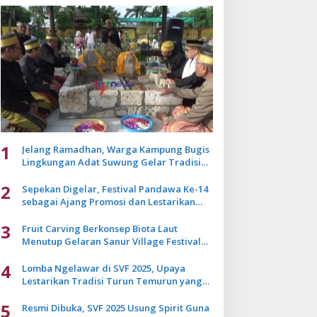
1
Jelang Ramadhan, Warga Kampung Bugis
Lingkungan Adat Suwung Gelar Tradisi
Ziarah Akbar
2
Sepekan Digelar, Festival Pandawa Ke-14
sebagai Ajang Promosi dan Lestarikan
Budaya Bali
3
Fruit Carving Berkonsep Biota Laut
Menutup Gelaran Sanur Village Festival
2025
4
Lomba Ngelawar di SVF 2025, Upaya
Lestarikan Tradisi Turun Temurun yang
Mulai Pudar
5
Resmi Dibuka, SVF 2025 Usung Spirit Guna