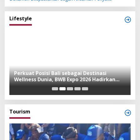
Lifestyle
n
Perkuat Posisi Bali sebagai Destinasi
F
Wellness Dunia, BWB Expo 2026 Hadirkan
I
Exhibitor Nasional dan Global
K
Tourism