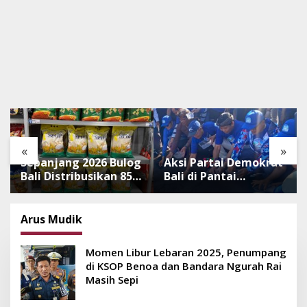
«
»
Sepanjang 2026 Bulog
Aksi Partai Demokrat
Bali Distribusikan 850
Bali di Pantai
Ton Beras Premium
Lembeng, Rawat
ke Jaringan Ritel
Lingkungan hingga
Moderen
Lepas Ratusan Tukik
Arus Mudik
Bedawang Nala
Momen Libur Lebaran 2025, Penumpang
di KSOP Benoa dan Bandara Ngurah Rai
Masih Sepi