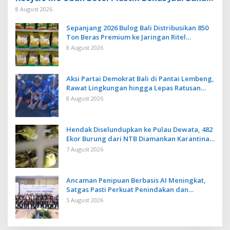
Baku Baru
8 August 2026
Sepanjang 2026 Bulog Bali Distribusikan 850
Ton Beras Premium ke Jaringan Ritel
Moderen
8 August 2026
Aksi Partai Demokrat Bali di Pantai Lembeng,
Rawat Lingkungan hingga Lepas Ratusan
Tukik Bedawang Nala
8 August 2026
Hendak Diselundupkan ke Pulau Dewata, 482
Ekor Burung dari NTB Diamankan Karantina
Bali
7 August 2026
Ancaman Penipuan Berbasis AI Meningkat,
Satgas Pasti Perkuat Penindakan dan
Pengembangan Aplikasi Anti Penipuan
5 August 2026