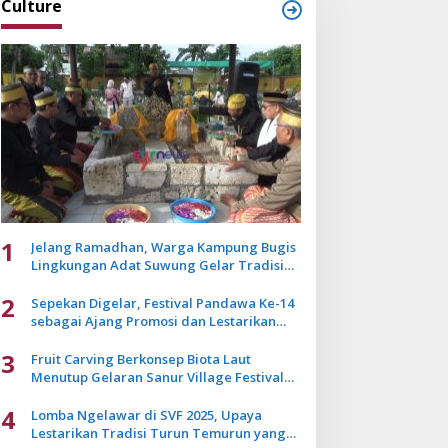
Culture
1
Jelang Ramadhan, Warga Kampung Bugis
Lingkungan Adat Suwung Gelar Tradisi
Ziarah Akbar
2
Sepekan Digelar, Festival Pandawa Ke-14
sebagai Ajang Promosi dan Lestarikan
Budaya Bali
3
Fruit Carving Berkonsep Biota Laut
Menutup Gelaran Sanur Village Festival
2025
4
Lomba Ngelawar di SVF 2025, Upaya
Lestarikan Tradisi Turun Temurun yang