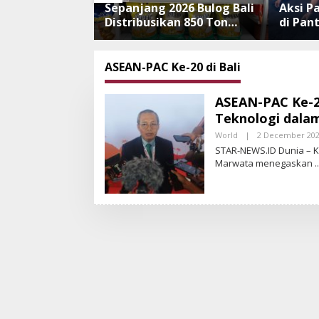
026 Bulog Bali
Aksi Partai Demokrat Bali
Hendak
an 850 Ton
di Pantai Lembeng, Rawat
Pulau 
ium ke
Lingkungan hingga Lepas
Burung
tel Moderen
Ratusan Tukik Bedawang
Diaman
Nala
ASEAN-PAC Ke-20 di Bali
ASEAN-PAC Ke-2
Teknologi dala
World
|
2 December 20
STAR-NEWS.ID Dunia – K
Marwata menegaskan