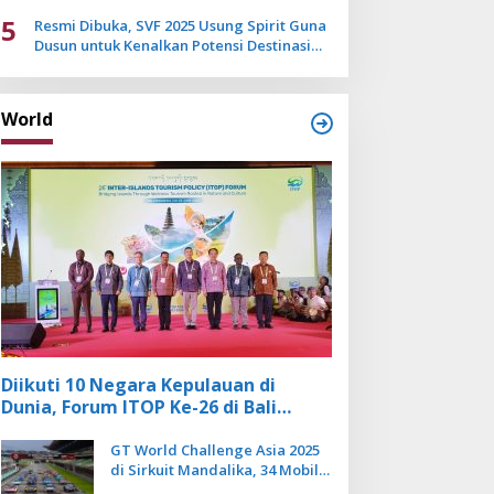
Mulai Pudar
5
Resmi Dibuka, SVF 2025 Usung Spirit Guna
Dusun untuk Kenalkan Potensi Destinasi
Wisata Sanur
World
Diikuti 10 Negara Kepulauan di
Dunia, Forum ITOP Ke-26 di Bali
Angkat Pariwisata Kebugaran
Berbasis Alam dan Budaya
GT World Challenge Asia 2025
di Sirkuit Mandalika, 34 Mobil
Balap Dunia Bakal Adu