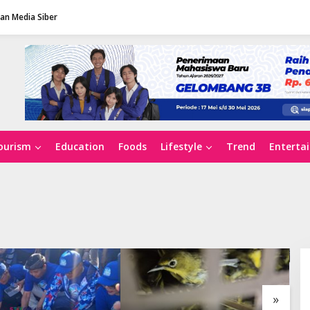
n Media Siber
ourism
Education
Foods
Lifestyle
Trend
Enterta
»