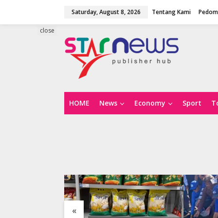
S
Saturday, August 8, 2026
Tentang Kami
Pedoma
k
i
p
close
t
o
c
o
n
t
e
n
HOME
News
Economy
Sport
T
t
«