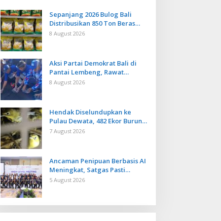
Sepanjang 2026 Bulog Bali
Distribusikan 850 Ton Beras
Premium ke Jaringan Ritel
8 August 2026
Moderen
Aksi Partai Demokrat Bali di
Pantai Lembeng, Rawat
Lingkungan hingga Lepas
8 August 2026
Ratusan Tukik Bedawang Nala
Hendak Diselundupkan ke
Pulau Dewata, 482 Ekor Burung
dari NTB Diamankan Karantina
7 August 2026
Bali
Ancaman Penipuan Berbasis AI
Meningkat, Satgas Pasti
Perkuat Penindakan dan
5 August 2026
Pengembangan Aplikasi Anti
Penipuan