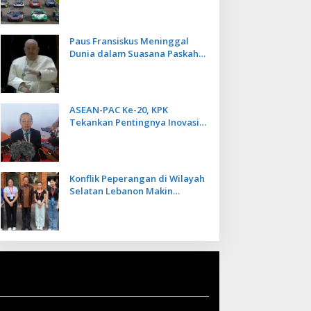
Kecepatan
Paus Fransiskus Meninggal
Dunia dalam Suasana Paskah
di Usia 88 Tahun
ASEAN-PAC Ke-20, KPK
Tekankan Pentingnya Inovasi
Teknologi dalam
Pemberantasan Korupsi
Konflik Peperangan di Wilayah
Selatan Lebanon Makin
Memanas, PMI Asal Bali
Dipulangkan ke Indonesia