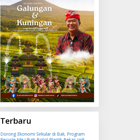
orong Ekonomi Sirkular
Sepanjang 2026 Bulog Bali
i Bali, Program Recycle
Distribusikan 850 Ton
e Ubah Botol Plastik
Beras Premium ke
ekas Jadi Bahan Baku
Jaringan Ritel Moderen
aru
Terbaru
Dorong Ekonomi Sirkular di Bali, Program
Recycle Me Ubah Botol Plastik Bekas Jadi