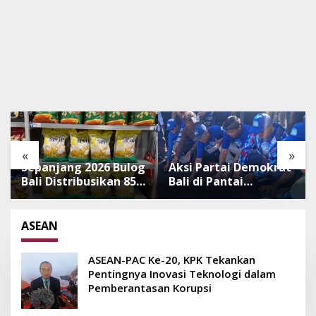
«
»
Sepanjang 2026 Bulog
Aksi Partai Demokrat
Bali Distribusikan 850
Bali di Pantai
Ton Beras Premium
Lembeng, Rawat
ke Jaringan Ritel
Lingkungan hingga
Moderen
Lepas Ratusan Tukik
ASEAN
Bedawang Nala
ASEAN-PAC Ke-20, KPK Tekankan
Pentingnya Inovasi Teknologi dalam
Pemberantasan Korupsi