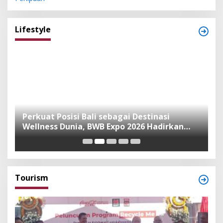
Lifestyle
n
Perkuat Posisi Bali sebagai Destinasi
F
Wellness Dunia, BWB Expo 2026 Hadirkan
I
Exhibitor Nasional dan Global
K
Tourism