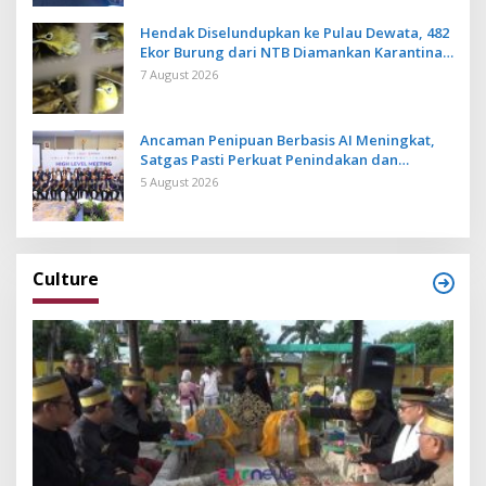
Hendak Diselundupkan ke Pulau Dewata, 482
Ekor Burung dari NTB Diamankan Karantina
Bali
7 August 2026
Ancaman Penipuan Berbasis AI Meningkat,
Satgas Pasti Perkuat Penindakan dan
Pengembangan Aplikasi Anti Penipuan
5 August 2026
Culture