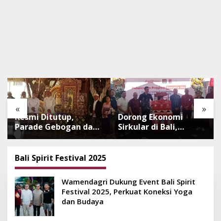
«
»
Resmi Ditutup,
Dorong Ekonomi
Parade Gebogan dan
Sirkular di Bali,
Baleganjur Dongkrak
Program Recycle Me
Kunjungan
Ubah Botol Plastik
Wisatawan Ulun Danu
Bekas Jadi Bahan
Bali Spirit Festival 2025
Beratan dan The
Baku Baru
Blooms
Wamendagri Dukung Event Bali Spirit
Festival 2025, Perkuat Koneksi Yoga
dan Budaya