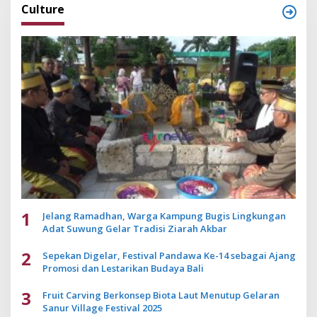
Culture
1
Jelang Ramadhan, Warga Kampung Bugis Lingkungan
Adat Suwung Gelar Tradisi Ziarah Akbar
2
Sepekan Digelar, Festival Pandawa Ke-14 sebagai Ajang
Promosi dan Lestarikan Budaya Bali
3
Fruit Carving Berkonsep Biota Laut Menutup Gelaran
Sanur Village Festival 2025