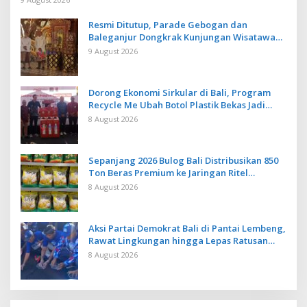
Resmi Ditutup, Parade Gebogan dan
Baleganjur Dongkrak Kunjungan Wisatawan
Ulun Danu Beratan dan The Blooms
9 August 2026
Dorong Ekonomi Sirkular di Bali, Program
Recycle Me Ubah Botol Plastik Bekas Jadi
Bahan Baku Baru
8 August 2026
Sepanjang 2026 Bulog Bali Distribusikan 850
Ton Beras Premium ke Jaringan Ritel
Moderen
8 August 2026
Aksi Partai Demokrat Bali di Pantai Lembeng,
Rawat Lingkungan hingga Lepas Ratusan
Tukik Bedawang Nala
8 August 2026