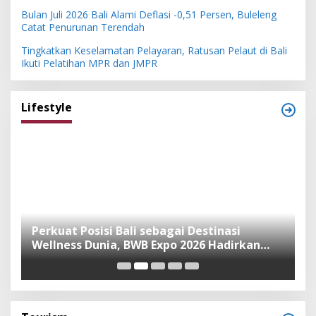
Bulan Juli 2026 Bali Alami Deflasi -0,51 Persen, Buleleng
Catat Penurunan Terendah
Tingkatkan Keselamatan Pelayaran, Ratusan Pelaut di Bali
Ikuti Pelatihan MPR dan JMPR
Lifestyle
n
Perkuat Posisi Bali sebagai Destinasi
F
Wellness Dunia, BWB Expo 2026 Hadirkan
I
Exhibitor Nasional dan Global
K