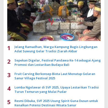
1
Jelang Ramadhan, Warga Kampung Bugis Lingkungan
Adat Suwung Gelar Tradisi Ziarah Akbar
2
Sepekan Digelar, Festival Pandawa Ke-14 sebagai Ajang
Promosi dan Lestarikan Budaya Bali
3
Fruit Carving Berkonsep Biota Laut Menutup Gelaran
Sanur Village Festival 2025
4
Lomba Ngelawar di SVF 2025, Upaya Lestarikan Tradisi
Turun Temurun yang Mulai Pudar
5
Resmi Dibuka, SVF 2025 Usung Spirit Guna Dusun untuk
Kenalkan Potensi Destinasi Wisata Sanur