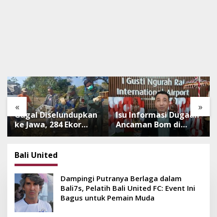
«
»
Gagal Diselundupkan
Isu Informasi Dugaan
ke Jawa, 284 Ekor
Ancaman Bom di
Burung Tanpa
Bandara Ngurah Rai
Dokumen
Bali Tidak Benar,
Dilepasliarkan Cegah
Operasional
Bali United
Ancaman Penyakit
Penerbangan Lancar
Dampingi Putranya Berlaga dalam
Bali7s, Pelatih Bali United FC: Event Ini
Bagus untuk Pemain Muda