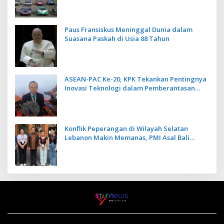
Paus Fransiskus Meninggal Dunia dalam
Suasana Paskah di Usia 88 Tahun
ASEAN-PAC Ke-20, KPK Tekankan Pentingnya
Inovasi Teknologi dalam Pemberantasan
Korupsi
Konflik Peperangan di Wilayah Selatan
Lebanon Makin Memanas, PMI Asal Bali
Dipulangkan ke Indonesia