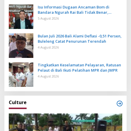
Isu Informasi Dugaan Ancaman Bom di
Bandara Ngurah Rai Bali Tidak Benar,
Operasional Penerbangan Lancar
5 August 2026
Bulan Juli 2026 Bali Alami Deflasi -0,51 Persen,
Buleleng Catat Penurunan Terendah
4 August 2026
Tingkatkan Keselamatan Pelayaran, Ratusan
Pelaut di Bali Ikuti Pelatihan MPR dan JMPR
4 August 2026
Culture