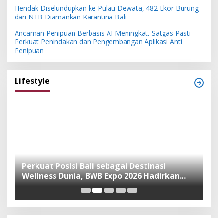
Hendak Diselundupkan ke Pulau Dewata, 482 Ekor Burung
dari NTB Diamankan Karantina Bali
Ancaman Penipuan Berbasis AI Meningkat, Satgas Pasti
Perkuat Penindakan dan Pengembangan Aplikasi Anti
Penipuan
Lifestyle
n
Perkuat Posisi Bali sebagai Destinasi
F
Wellness Dunia, BWB Expo 2026 Hadirkan
I
Exhibitor Nasional dan Global
K