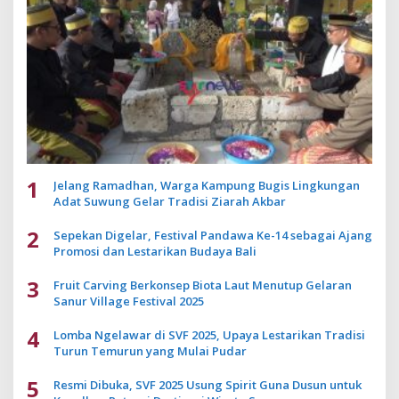
1
Jelang Ramadhan, Warga Kampung Bugis Lingkungan
Adat Suwung Gelar Tradisi Ziarah Akbar
2
Sepekan Digelar, Festival Pandawa Ke-14 sebagai Ajang
Promosi dan Lestarikan Budaya Bali
3
Fruit Carving Berkonsep Biota Laut Menutup Gelaran
Sanur Village Festival 2025
4
Lomba Ngelawar di SVF 2025, Upaya Lestarikan Tradisi
Turun Temurun yang Mulai Pudar
5
Resmi Dibuka, SVF 2025 Usung Spirit Guna Dusun untuk