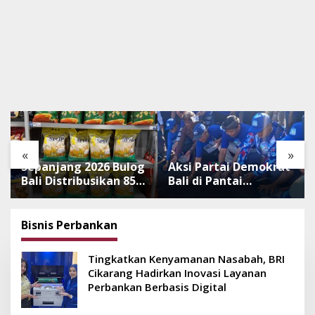
«
»
Sepanjang 2026 Bulog
Aksi Partai Demokrat
Bali Distribusikan 850
Bali di Pantai
Ton Beras Premium
Lembeng, Rawat
ke Jaringan Ritel
Lingkungan hingga
Moderen
Lepas Ratusan Tukik
Bisnis Perbankan
Bedawang Nala
Tingkatkan Kenyamanan Nasabah, BRI
Cikarang Hadirkan Inovasi Layanan
Perbankan Berbasis Digital