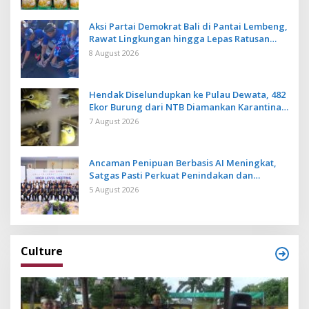
Aksi Partai Demokrat Bali di Pantai Lembeng,
Rawat Lingkungan hingga Lepas Ratusan
Tukik Bedawang Nala
8 August 2026
Hendak Diselundupkan ke Pulau Dewata, 482
Ekor Burung dari NTB Diamankan Karantina
Bali
7 August 2026
Ancaman Penipuan Berbasis AI Meningkat,
Satgas Pasti Perkuat Penindakan dan
Pengembangan Aplikasi Anti Penipuan
5 August 2026
Culture