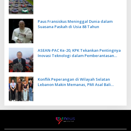
Kecepatan
Paus Fransiskus Meninggal Dunia dalam
Suasana Paskah di Usia 88 Tahun
ASEAN-PAC Ke-20, KPK Tekankan Pentingnya
Inovasi Teknologi dalam Pemberantasan
Korupsi
Konflik Peperangan di Wilayah Selatan
Lebanon Makin Memanas, PMI Asal Bali
Dipulangkan ke Indonesia