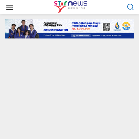
S
k
i
p
t
o
c
o
n
t
e
n
t