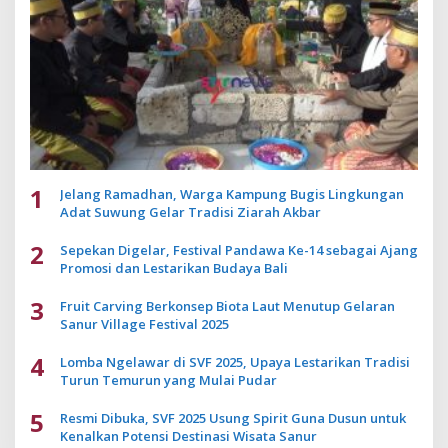
1
Jelang Ramadhan, Warga Kampung Bugis Lingkungan
Adat Suwung Gelar Tradisi Ziarah Akbar
2
Sepekan Digelar, Festival Pandawa Ke-14 sebagai Ajang
Promosi dan Lestarikan Budaya Bali
3
Fruit Carving Berkonsep Biota Laut Menutup Gelaran
Sanur Village Festival 2025
4
Lomba Ngelawar di SVF 2025, Upaya Lestarikan Tradisi
Turun Temurun yang Mulai Pudar
5
Resmi Dibuka, SVF 2025 Usung Spirit Guna Dusun untuk
Kenalkan Potensi Destinasi Wisata Sanur