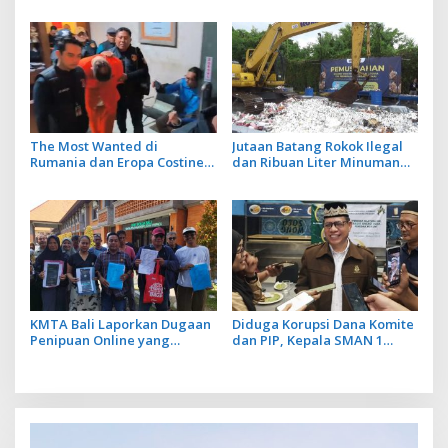
Australia Gagal Kabur Pakai
WN Tiongkok Diamankan
Jet Pribadi
Imigrasi Ngurah Rai
The Most Wanted di
Jutaan Batang Rokok Ilegal
Rumania dan Eropa Costinel-
dan Ribuan Liter Minuman
Cosmin Zuleam Dibekuk Polri
Beralkohol Dimusnakan
dan Dipulangkan ke
dengan Ekskavator
Negaranya
KMTA Bali Laporkan Dugaan
Diduga Korupsi Dana Komite
Penipuan Online yang
dan PIP, Kepala SMAN 1
Manfaatkan Data Perkara
Klungkung Ditetapkan Jadi
Hukum Korban
Tersangka