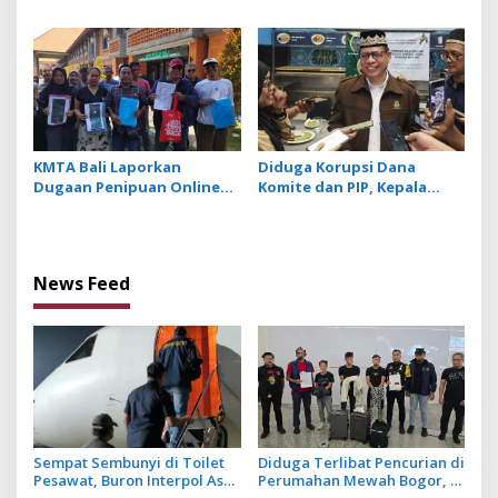
Costinel-Cosmin Zuleam
Beralkohol Dimusnakan
Dibekuk Polri dan
dengan Ekskavator
Dipulangkan ke Negaranya
KMTA Bali Laporkan
Diduga Korupsi Dana
Dugaan Penipuan Online
Komite dan PIP, Kepala
yang Manfaatkan Data
SMAN 1 Klungkung
Perkara Hukum Korban
Ditetapkan Jadi Tersangka
News Feed
Sempat Sembunyi di Toilet
Diduga Terlibat Pencurian di
Pesawat, Buron Interpol Asal
Perumahan Mewah Bogor, 3