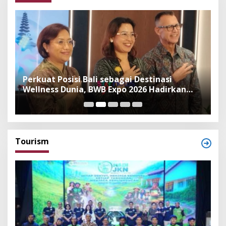
n
Perkuat Posisi Bali sebagai Destinasi
F
Wellness Dunia, BWB Expo 2026 Hadirkan
I
Exhibitor Nasional dan Global
K
Tourism