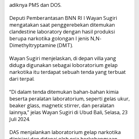
a
adiknya PMS dan DOS.
J
e
Deputi Pemberantasan BNN RI I Wayan Sugiri
n
i
mengatakan saat penggerebekan ditemukan
s
clandestine laboratory dengan hasil produksi
D
berupa narkotika golongan I jenis N,N-
M
Dimethyltryptamine (DMT).
T
P
e
Wayan Sugiri menjelaskan, di depan villa yang
r
diduga digunakan sebagai loboratorium gelap
t
narkotika itu terdapat sebuah tenda yang terbuat
a
dari terpal.
m
a
D
“Di dalam tenda ditemukan bahan-bahan kimia
i
beserta peralatan laboratorium, seperti gelas ukur,
t
beaker glass, magnetic stirrer, dan peralatan
e
lainnya,” jelas Wayan Sugiri di Ubud Bali, Selasa, 23
m
Juli 2024.
u
k
a
DAS menjalankan laboratorium gelap narkotika
n
diinisiasi dan didanai oleh pria berkebangsaan