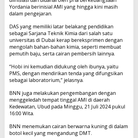
d
Yordania berinisial AMI yang hingga kini masih
i
dalam pengejaran.
I
n
d
DAS yang memiliki latar belakang pendidikan
o
sebagai Sarjana Teknik Kimia dari salah satu
n
universitas di Dubai kerap bereksprimen dengan
e
mengolah bahan-bahan kimia, seperti membuat
s
i
pemutih baju, serta cairan pembersih lainnya.
a
“Hobi ini kemudian didukung oleh ibunya, yaitu
PMS, dengan mendirikan tenda yang difungsikan
sebagai laboratorium,” jelasnya.
BNN juga melakukan pengembangan dengan
menggeledah tempat tinggal AMI di daerah
Kedewatan, Ubud pada Minggu, 21 Juli 2024 pukul
16:00 Wita.
BNN menemukan cairan berwarna kuning di dalam
botol kecil yang mengandung DMT.