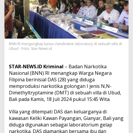
d
e
s
t
i
n
e
L
a
BNN RI mengungkap kasus clandestine laboratory di sebuah villa di
Ubud - Foto: Star-News.id
b
o
r
a
STAR-NEWS.ID Kriminal
– Badan Narkotika
t
Nasional (BNN) RI menangkap Warga Negara
o
Filipina berinisial DAS (28) yang diduga
r
memproduksi narkotika golongan I jenis N,N-
y
N
Dimethyltryptamine (DMT) di sebuah villa di Ubud,
a
Bali pada Kamis, 18 Juli 2024 pukul 15:45 Wita.
r
k
Villa yang ditempati DAS dan keluarganya di
o
kawasan Keliki Kawan Payangan, Gianyar, Bali yang
t
i
diduga digunakan sebagai laboratorium gelap
k
narkotika. DAS diamankan bersama ibu dan