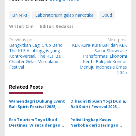
BNN RI
Laboratorium gelap narkotika
Ubud
Writer: Cim
Editor: Redaksi
P
Previous post
Next post
Bangkitkan Lagi Grup Band
KEK Kura-Kura Bali dan KEK
o
The KLF Asal Inggris yang
Sanur Showcase
s
Kontroversial, The KLF Bali
Transformasi Ekonomi
Chapter Gelar Mumuland
Kerthi Bali Jadi Koridor
t
Festival
Menuju Indonesia Emas
2045
n
a
Related Posts
v
i
Wamendagri Dukung Event
Dihadiri Ribuan Yogi Dunia,
g
Bali Spirit Festival 2025,
Bali Spirit Festival 2025
Perkuat Koneksi Yoga dan
Ditargetkan Mampu
a
Budaya
Dongkrak Ekonomi Bali
Eco Tourism Toya Ubud
Polisi Ungkap Kasus
t
Destinasi Wisata dengan
Narkoba dari 3 Jaringan
Harmoni Alam dan
Internasional, 136 Orang
i
Spiritualitas
Jadi Tersangka