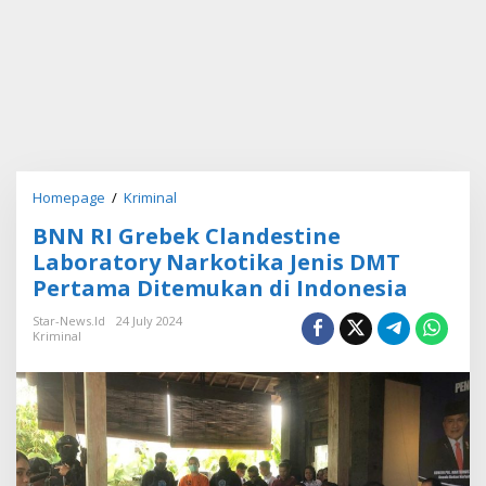
Homepage
/
Kriminal
B
N
BNN RI Grebek Clandestine
N
R
Laboratory Narkotika Jenis DMT
I
Pertama Ditemukan di Indonesia
G
r
Star-News.id
24 July 2024
e
Kriminal
b
e
k
C
l
a
n