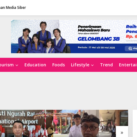
an Media Siber
ourism
Education
Foods
Lifestyle
Trend
Enterta
»