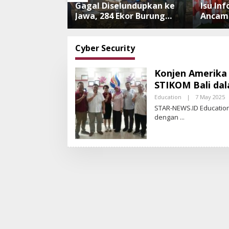
eserta Bayar
Gagal Diselundupkan ke
Isu In
 Luncurkan
Jawa, 284 Ekor Burung
Ancama
engan
Tanpa Dokumen
Ngurah
 Menabung
Dilepasliarkan Cegah
Benar,
Ancaman Penyakit
Penerb
Cyber Security
Konjen Amerika 
STIKOM Bali dal
Education
|
7 May 2025
B
Y
STAR-NEWS.ID Education 
S
dengan
T
A
R
-
N
E
S
.
I
D