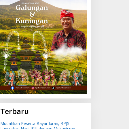
ingkatkan Keselamatan
Mudahkan Peserta Bayar
elayaran, Ratusan Pelaut
Iuran, BPJS Luncurkan
i Bali Ikuti Pelatihan MPR
Nadi JKN dengan
an JMPR
Mekanisme Menabung
Terbaru
Mudahkan Peserta Bayar Iuran, BPJS
Luncurkan Nadi JKN dengan Mekanisme