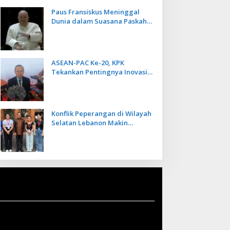
Paus Fransiskus Meninggal
Dunia dalam Suasana Paskah
di Usia 88 Tahun
ASEAN-PAC Ke-20, KPK
Tekankan Pentingnya Inovasi
Teknologi dalam
Pemberantasan Korupsi
Konflik Peperangan di Wilayah
Selatan Lebanon Makin
Memanas, PMI Asal Bali
Dipulangkan ke Indonesia