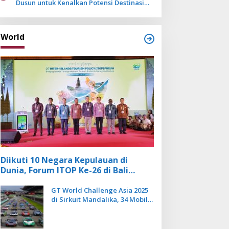
Dusun untuk Kenalkan Potensi Destinasi
Wisata Sanur
World
Diikuti 10 Negara Kepulauan di
Dunia, Forum ITOP Ke-26 di Bali
Angkat Pariwisata Kebugaran
Berbasis Alam dan Budaya
GT World Challenge Asia 2025
di Sirkuit Mandalika, 34 Mobil
Balap Dunia Bakal Adu
Kecepatan