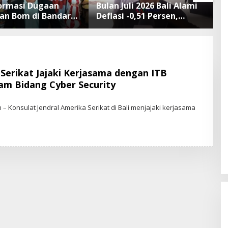
formasi Dugaan
Bulan Juli 2026 Bali Alami
T
n Bom di Bandara
Deflasi -0,51 Persen,
P
 Rai Bali Tidak
Buleleng Catat Penurunan
d
 Operasional
Terendah
d
angan Lancar
Serikat Jajaki Kerjasama dengan ITB
am Bidang Cyber Security
– Konsulat Jendral Amerika Serikat di Bali menjajaki kerjasama
W