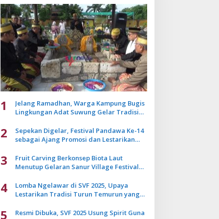
1
Jelang Ramadhan, Warga Kampung Bugis
Lingkungan Adat Suwung Gelar Tradisi
Ziarah Akbar
2
Sepekan Digelar, Festival Pandawa Ke-14
sebagai Ajang Promosi dan Lestarikan
Budaya Bali
3
Fruit Carving Berkonsep Biota Laut
Menutup Gelaran Sanur Village Festival
2025
4
Lomba Ngelawar di SVF 2025, Upaya
Lestarikan Tradisi Turun Temurun yang
Mulai Pudar
5
Resmi Dibuka, SVF 2025 Usung Spirit Guna