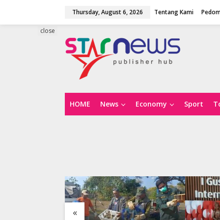
S
Thursday, August 6, 2026
Tentang Kami
Pedom
k
i
p
close
t
o
c
o
n
t
e
n
HOME
News
Economy
Sport
T
t
«