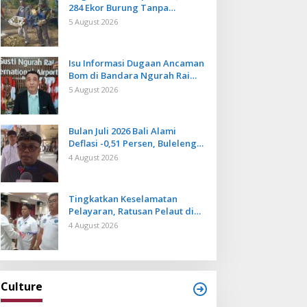
284 Ekor Burung Tanpa
Dokumen Dilepasliarkan Cegah
5 August 2026
Ancaman Penyakit
Isu Informasi Dugaan Ancaman
Bom di Bandara Ngurah Rai
Bali Tidak Benar, Operasional
5 August 2026
Penerbangan Lancar
Bulan Juli 2026 Bali Alami
Deflasi -0,51 Persen, Buleleng
Catat Penurunan Terendah
4 August 2026
Tingkatkan Keselamatan
Pelayaran, Ratusan Pelaut di
Bali Ikuti Pelatihan MPR dan
4 August 2026
JMPR
Culture