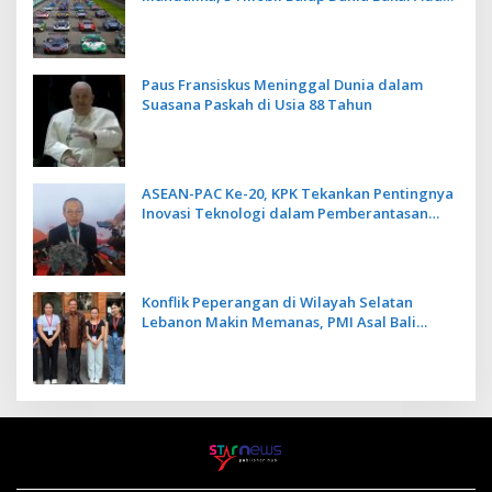
Kecepatan
Paus Fransiskus Meninggal Dunia dalam
Suasana Paskah di Usia 88 Tahun
ASEAN-PAC Ke-20, KPK Tekankan Pentingnya
Inovasi Teknologi dalam Pemberantasan
Korupsi
Konflik Peperangan di Wilayah Selatan
Lebanon Makin Memanas, PMI Asal Bali
Dipulangkan ke Indonesia