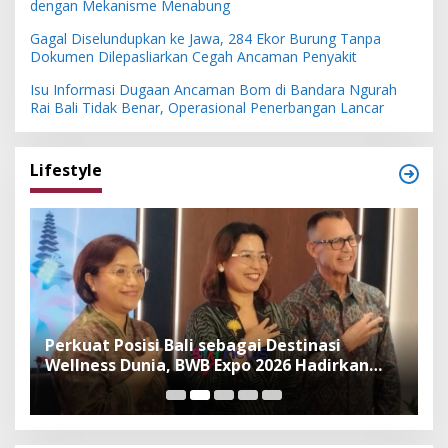
dengan Mekanisme Menabung
Gagal Diselundupkan ke Jawa, 284 Ekor Burung Tanpa
Dokumen Dilepasliarkan Cegah Ancaman Penyakit
Isu Informasi Dugaan Ancaman Bom di Bandara Ngurah
Rai Bali Tidak Benar, Operasional Penerbangan Lancar
Lifestyle
n
Perkuat Posisi Bali sebagai Destinasi
F
Wellness Dunia, BWB Expo 2026 Hadirkan
I
Exhibitor Nasional dan Global
K