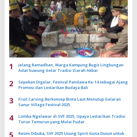
1
Jelang Ramadhan, Warga Kampung Bugis Lingkungan
Adat Suwung Gelar Tradisi Ziarah Akbar
2
Sepekan Digelar, Festival Pandawa Ke-14 sebagai Ajang
Promosi dan Lestarikan Budaya Bali
3
Fruit Carving Berkonsep Biota Laut Menutup Gelaran
Sanur Village Festival 2025
4
Lomba Ngelawar di SVF 2025, Upaya Lestarikan Tradisi
Turun Temurun yang Mulai Pudar
5
Resmi Dibuka, SVF 2025 Usung Spirit Guna Dusun untuk