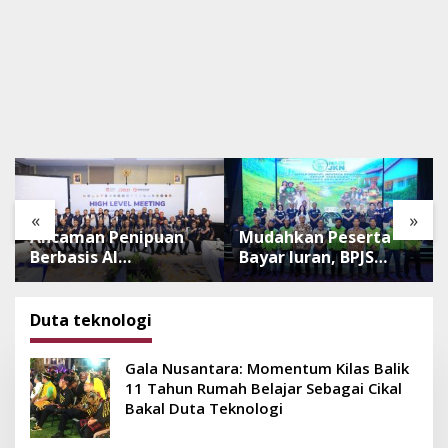
«
»
Ancaman Penipuan
Mudahkan Peserta
Berbasis AI
Bayar Iuran, BPJS
Meningkat, Satgas
Luncurkan Nadi JKN
Pasti Perkuat
dengan Mekanisme
Penindakan dan
Menabung
Duta teknologi
Pengembangan
Aplikasi Anti
Gala Nusantara: Momentum Kilas Balik
Penipuan
11 Tahun Rumah Belajar Sebagai Cikal
Bakal Duta Teknologi