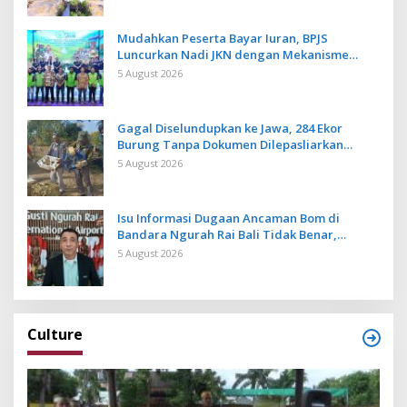
Mudahkan Peserta Bayar Iuran, BPJS
Luncurkan Nadi JKN dengan Mekanisme
Menabung
5 August 2026
Gagal Diselundupkan ke Jawa, 284 Ekor
Burung Tanpa Dokumen Dilepasliarkan
Cegah Ancaman Penyakit
5 August 2026
Isu Informasi Dugaan Ancaman Bom di
Bandara Ngurah Rai Bali Tidak Benar,
Operasional Penerbangan Lancar
5 August 2026
Culture