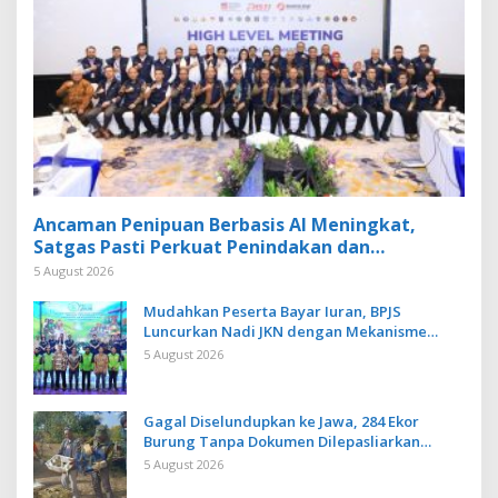
Ancaman Penipuan Berbasis AI Meningkat,
Satgas Pasti Perkuat Penindakan dan
Pengembangan Aplikasi Anti Penipuan
5 August 2026
Mudahkan Peserta Bayar Iuran, BPJS
Luncurkan Nadi JKN dengan Mekanisme
Menabung
5 August 2026
Gagal Diselundupkan ke Jawa, 284 Ekor
Burung Tanpa Dokumen Dilepasliarkan
Cegah Ancaman Penyakit
5 August 2026