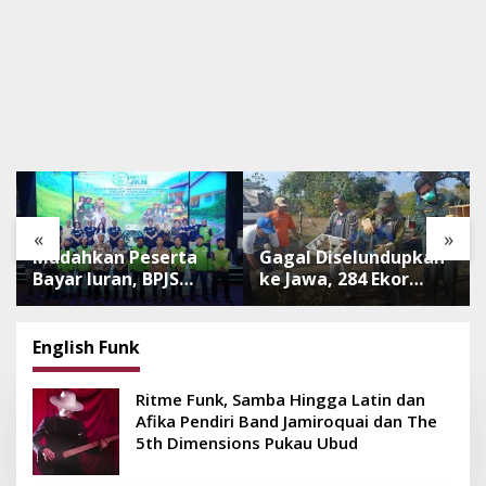
«
»
Mudahkan Peserta
Gagal Diselundupkan
Bayar Iuran, BPJS
ke Jawa, 284 Ekor
Luncurkan Nadi JKN
Burung Tanpa
dengan Mekanisme
Dokumen
Menabung
Dilepasliarkan Cegah
English Funk
Ancaman Penyakit
Ritme Funk, Samba Hingga Latin dan
Afika Pendiri Band Jamiroquai dan The
5th Dimensions Pukau Ubud