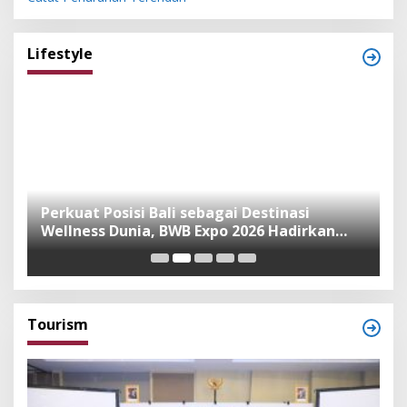
Lifestyle
n
Perkuat Posisi Bali sebagai Destinasi
F
Wellness Dunia, BWB Expo 2026 Hadirkan
I
Exhibitor Nasional dan Global
K
Tourism