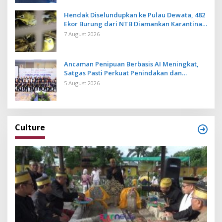
Hendak Diselundupkan ke Pulau Dewata, 482
Ekor Burung dari NTB Diamankan Karantina
Bali
7 August 2026
Ancaman Penipuan Berbasis AI Meningkat,
Satgas Pasti Perkuat Penindakan dan
Pengembangan Aplikasi Anti Penipuan
5 August 2026
Culture