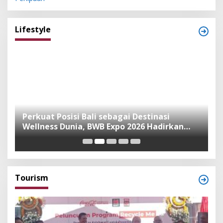
Lifestyle
n
Perkuat Posisi Bali sebagai Destinasi
F
Wellness Dunia, BWB Expo 2026 Hadirkan
I
Exhibitor Nasional dan Global
K
Tourism