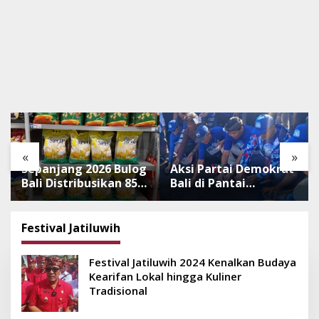
«
»
Sepanjang 2026 Bulog
Aksi Partai Demokrat
Bali Distribusikan 850
Bali di Pantai
Ton Beras Premium
Lembeng, Rawat
ke Jaringan Ritel
Lingkungan hingga
Moderen
Lepas Ratusan Tukik
Festival Jatiluwih
Bedawang Nala
Festival Jatiluwih 2024 Kenalkan Budaya
Kearifan Lokal hingga Kuliner
Tradisional