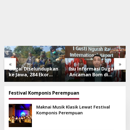
«
»
Gagal Diselundupkan
Isu Informasi Dugaan
ke Jawa, 284 Ekor
Ancaman Bom di
Burung Tanpa
Bandara Ngurah Rai
Dokumen
Bali Tidak Benar,
Dilepasliarkan Cegah
Operasional
Festival Komponis Perempuan
Ancaman Penyakit
Penerbangan Lancar
Maknai Musik Klasik Lewat Festival
Komponis Perempuan