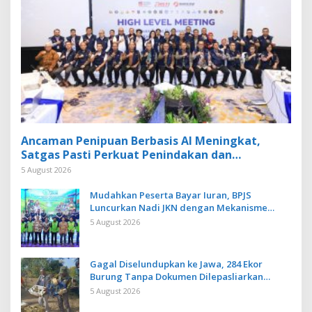
Ancaman Penipuan Berbasis AI Meningkat,
Satgas Pasti Perkuat Penindakan dan
Pengembangan Aplikasi Anti Penipuan
5 August 2026
Mudahkan Peserta Bayar Iuran, BPJS
Luncurkan Nadi JKN dengan Mekanisme
Menabung
5 August 2026
Gagal Diselundupkan ke Jawa, 284 Ekor
Burung Tanpa Dokumen Dilepasliarkan
Cegah Ancaman Penyakit
5 August 2026