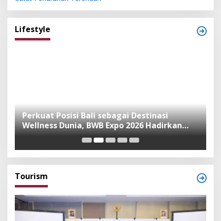
Lifestyle
n
Perkuat Posisi Bali sebagai Destinasi
F
Wellness Dunia, BWB Expo 2026 Hadirkan
I
Exhibitor Nasional dan Global
K
Tourism