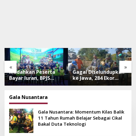
«
»
Mudahkan Peserta
Gagal Diselundupkan
Bayar Iuran, BPJS
ke Jawa, 284 Ekor
Luncurkan Nadi JKN
Burung Tanpa
dengan Mekanisme
Dokumen
Menabung
Dilepasliarkan Cegah
Gala Nusantara
Ancaman Penyakit
Gala Nusantara: Momentum Kilas Balik
11 Tahun Rumah Belajar Sebagai Cikal
Bakal Duta Teknologi