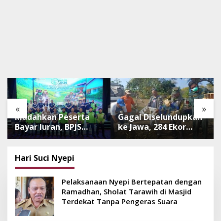
«
»
Mudahkan Peserta
Gagal Diselundupkan
Bayar Iuran, BPJS
ke Jawa, 284 Ekor
Luncurkan Nadi JKN
Burung Tanpa
dengan Mekanisme
Dokumen
Menabung
Dilepasliarkan Cegah
Hari Suci Nyepi
Ancaman Penyakit
Pelaksanaan Nyepi Bertepatan dengan
Ramadhan, Sholat Tarawih di Masjid
Terdekat Tanpa Pengeras Suara