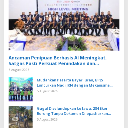
Ancaman Penipuan Berbasis AI Meningkat,
Satgas Pasti Perkuat Penindakan dan
Pengembangan Aplikasi Anti Penipuan
5 August 2026
Mudahkan Peserta Bayar Iuran, BPJS
Luncurkan Nadi JKN dengan Mekanisme
Menabung
5 August 2026
Gagal Diselundupkan ke Jawa, 284 Ekor
Burung Tanpa Dokumen Dilepasliarkan
Cegah Ancaman Penyakit
5 August 2026