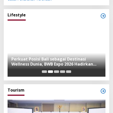
Lifestyle
n
Perkuat Posisi Bali sebagai Destinasi
F
Wellness Dunia, BWB Expo 2026 Hadirkan
I
Exhibitor Nasional dan Global
K
Tourism