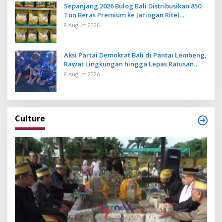
Sepanjang 2026 Bulog Bali Distribusikan 850
Ton Beras Premium ke Jaringan Ritel
Moderen
8 August 2026
Aksi Partai Demokrat Bali di Pantai Lembeng,
Rawat Lingkungan hingga Lepas Ratusan
Tukik Bedawang Nala
8 August 2026
Culture