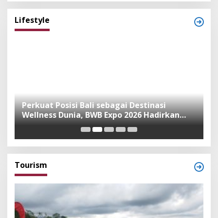
Lifestyle
n
Perkuat Posisi Bali sebagai Destinasi
F
Wellness Dunia, BWB Expo 2026 Hadirkan
I
Exhibitor Nasional dan Global
K
Tourism