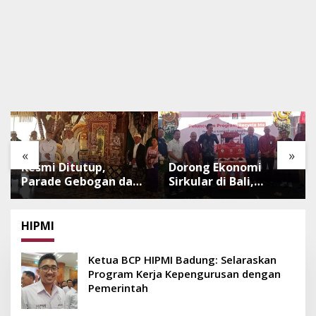
«
»
Resmi Ditutup,
Dorong Ekonomi
Parade Gebogan dan
Sirkular di Bali,
Baleganjur Dongkrak
Program Recycle Me
Kunjungan
Ubah Botol Plastik
Wisatawan Ulun Danu
Bekas Jadi Bahan
HIPMI
Beratan dan The
Baku Baru
Blooms
Ketua BCP HIPMI Badung: Selaraskan
Program Kerja Kepengurusan dengan
Pemerintah