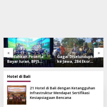
«
»
Mudahkan Peserta
Gagal Diselundupkan
Bayar Iuran, BPJS
ke Jawa, 284 Ekor
Luncurkan Nadi JKN
Burung Tanpa
dengan Mekanisme
Dokumen
Menabung
Dilepasliarkan Cegah
Hotel di Bali
Ancaman Penyakit
21 Hotel di Bali dengan Ketangguhan
Infrastruktur Mendapat Sertifikasi
Kesiapsiagaan Bencana