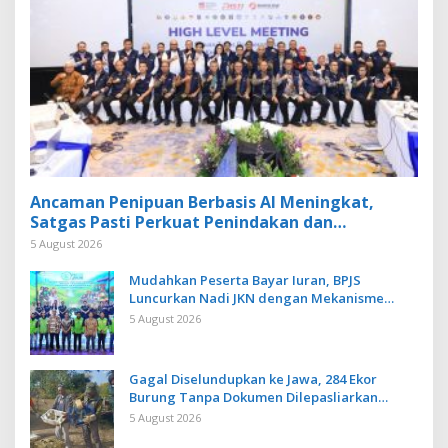
Ancaman Penipuan Berbasis AI Meningkat,
Satgas Pasti Perkuat Penindakan dan
Pengembangan Aplikasi Anti Penipuan
5 August 2026
Mudahkan Peserta Bayar Iuran, BPJS
Luncurkan Nadi JKN dengan Mekanisme
Menabung
5 August 2026
Gagal Diselundupkan ke Jawa, 284 Ekor
Burung Tanpa Dokumen Dilepasliarkan
Cegah Ancaman Penyakit
5 August 2026