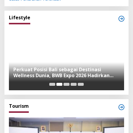
Lifestyle
n
Perkuat Posisi Bali sebagai Destinasi
F
Wellness Dunia, BWB Expo 2026 Hadirkan
I
Exhibitor Nasional dan Global
K
Tourism