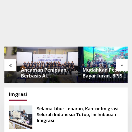
«
»
Ancaman Penipuan
Mudahkan Peserta
Berbasis AI
Bayar Iuran, BPJS
Meningkat, Satgas
Luncurkan Nadi JKN
Pasti Perkuat
dengan Mekanisme
Penindakan dan
Menabung
Imgrasi
Pengembangan
Aplikasi Anti
Selama Libur Lebaran, Kantor Imigrasi
Penipuan
Seluruh Indonesia Tutup, Ini Imbauan
Imigrasi