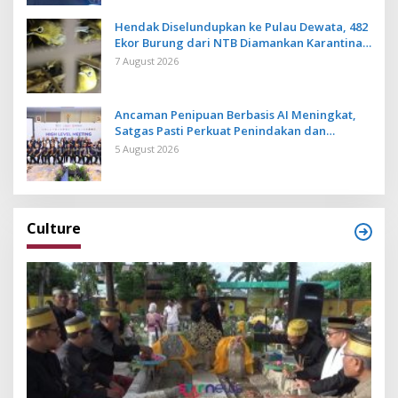
Hendak Diselundupkan ke Pulau Dewata, 482
Ekor Burung dari NTB Diamankan Karantina
Bali
7 August 2026
Ancaman Penipuan Berbasis AI Meningkat,
Satgas Pasti Perkuat Penindakan dan
Pengembangan Aplikasi Anti Penipuan
5 August 2026
Culture