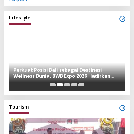
Lifestyle
n
Perkuat Posisi Bali sebagai Destinasi
F
Wellness Dunia, BWB Expo 2026 Hadirkan
I
Exhibitor Nasional dan Global
K
Tourism