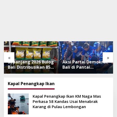
«
»
Sepanjang 2026 Bulog
Aksi Partai Demokrat
Bali Distribusikan 850
Bali di Pantai
Ton Beras Premium
Lembeng, Rawat
ke Jaringan Ritel
Lingkungan hingga
Moderen
Lepas Ratusan Tukik
Kapal Penangkap Ikan
Bedawang Nala
Kapal Penangkap Ikan KM Naga Mas
Perkasa 58 Kandas Usai Menabrak
Karang di Pulau Lembongan