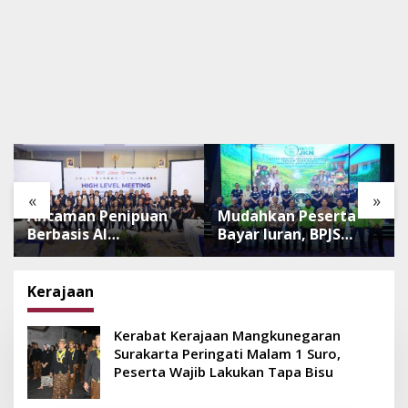
«
»
Ancaman Penipuan
Mudahkan Peserta
Berbasis AI
Bayar Iuran, BPJS
Meningkat, Satgas
Luncurkan Nadi JKN
Pasti Perkuat
dengan Mekanisme
Penindakan dan
Menabung
Kerajaan
Pengembangan
Aplikasi Anti
Kerabat Kerajaan Mangkunegaran
Penipuan
Surakarta Peringati Malam 1 Suro,
Peserta Wajib Lakukan Tapa Bisu