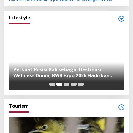
Lifestyle
n
Perkuat Posisi Bali sebagai Destinasi
F
Wellness Dunia, BWB Expo 2026 Hadirkan
I
Exhibitor Nasional dan Global
K
Tourism