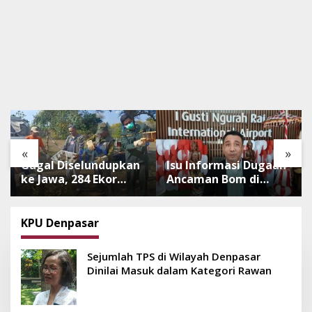
«
»
Gagal Diselundupkan
Isu Informasi Dugaan
ke Jawa, 284 Ekor
Ancaman Bom di
Burung Tanpa
Bandara Ngurah Rai
Dokumen
Bali Tidak Benar,
Dilepasliarkan Cegah
Operasional
KPU Denpasar
Ancaman Penyakit
Penerbangan Lancar
Sejumlah TPS di Wilayah Denpasar
Dinilai Masuk dalam Kategori Rawan