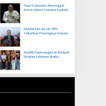
Paus Fransiskus Meninggal
Dunia dalam Suasana Paskah
di Usia 88 Tahun
ASEAN-PAC Ke-20, KPK
Tekankan Pentingnya Inovasi
Teknologi dalam
Pemberantasan Korupsi
Konflik Peperangan di Wilayah
Selatan Lebanon Makin
Memanas, PMI Asal Bali
Dipulangkan ke Indonesia