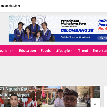
an Media Siber
ourism
Education
Foods
Lifestyle
Trend
Enterta
»