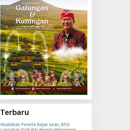
ingkatkan Keselamatan
Mudahkan Peserta Bayar
elayaran, Ratusan Pelaut
Iuran, BPJS Luncurkan
i Bali Ikuti Pelatihan MPR
Nadi JKN dengan
an JMPR
Mekanisme Menabung
Terbaru
Mudahkan Peserta Bayar Iuran, BPJS
Luncurkan Nadi JKN dengan Mekanisme