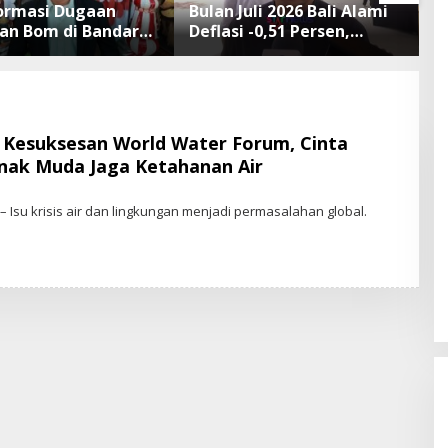
formasi Dugaan
Bulan Juli 2026 Bali Alami
T
n Bom di Bandara
Deflasi -0,51 Persen,
P
 Rai Bali Tidak
Buleleng Catat Penurunan
d
 Operasional
Terendah
d
angan Lancar
 Kesuksesan World Water Forum, Cinta
nak Muda Jaga Ketahanan Air
 Isu krisis air dan lingkungan menjadi permasalahan global.