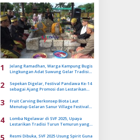
1
Jelang Ramadhan, Warga Kampung Bugis
Lingkungan Adat Suwung Gelar Tradisi
Ziarah Akbar
2
Sepekan Digelar, Festival Pandawa Ke-14
sebagai Ajang Promosi dan Lestarikan
Budaya Bali
3
Fruit Carving Berkonsep Biota Laut
Menutup Gelaran Sanur Village Festival
2025
4
Lomba Ngelawar di SVF 2025, Upaya
Lestarikan Tradisi Turun Temurun yang
Mulai Pudar
5
Resmi Dibuka, SVF 2025 Usung Spirit Guna