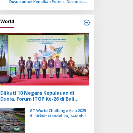
Dusun untuk Kenalkan Potensi Destinasi
Wisata Sanur
World
Diikuti 10 Negara Kepulauan di
Dunia, Forum ITOP Ke-26 di Bali
Angkat Pariwisata Kebugaran
Berbasis Alam dan Budaya
GT World Challenge Asia 2025
di Sirkuit Mandalika, 34 Mobil
Balap Dunia Bakal Adu
Kecepatan