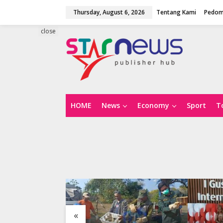
S
Thursday, August 6, 2026
Tentang Kami
Pedom
k
i
p
close
t
o
c
o
n
t
e
n
HOME
News
Economy
Sport
T
t
«