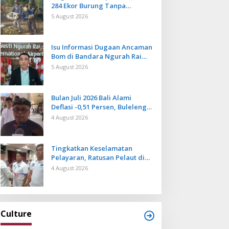
284 Ekor Burung Tanpa
Dokumen Dilepasliarkan Cegah
5 August 2026
Ancaman Penyakit
Isu Informasi Dugaan Ancaman
Bom di Bandara Ngurah Rai
Bali Tidak Benar, Operasional
5 August 2026
Penerbangan Lancar
Bulan Juli 2026 Bali Alami
Deflasi -0,51 Persen, Buleleng
Catat Penurunan Terendah
4 August 2026
Tingkatkan Keselamatan
Pelayaran, Ratusan Pelaut di
Bali Ikuti Pelatihan MPR dan
4 August 2026
JMPR
Culture