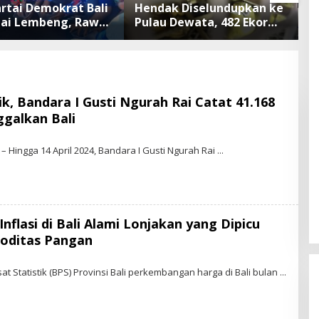
artai Demokrat Bali
Hendak Diselundupkan ke
A
tai Lembeng, Rawat
Pulau Dewata, 482 Ekor
B
ngan hingga Lepas
Burung dari NTB
S
n Tukik Bedawang
Diamankan Karantina Bali
P
P
A
ik, Bandara I Gusti Ngurah Rai Catat 41.168
galkan Bali
B
 Hingga 14 April 2024, Bandara I Gusti Ngurah Rai
N
E
Inflasi di Bali Alami Lonjakan yang Dipicu
W
oditas Pangan
D
 Statistik (BPS) Provinsi Bali perkembangan harga di Bali bulan