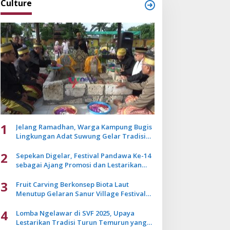
Culture
1
Jelang Ramadhan, Warga Kampung Bugis
Lingkungan Adat Suwung Gelar Tradisi
Ziarah Akbar
2
Sepekan Digelar, Festival Pandawa Ke-14
sebagai Ajang Promosi dan Lestarikan
Budaya Bali
3
Fruit Carving Berkonsep Biota Laut
Menutup Gelaran Sanur Village Festival
2025
4
Lomba Ngelawar di SVF 2025, Upaya
Lestarikan Tradisi Turun Temurun yang