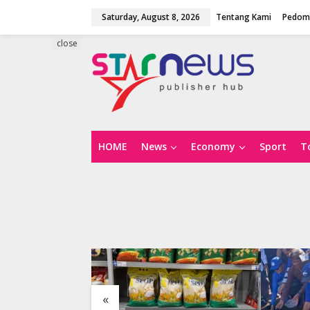
S
Saturday, August 8, 2026
Tentang Kami
Pedoma
k
i
p
close
t
o
c
o
n
t
e
n
HOME
News
Economy
Sport
T
t
«