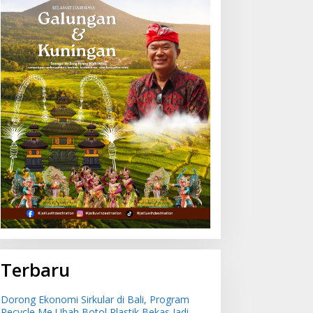
ncaman Penipuan
Dorong Ekonomi Sirkular
erbasis AI Meningkat,
di Bali, Program Recycle
atgas Pasti Perkuat
Me Ubah Botol Plastik
enindakan dan
Bekas Jadi Bahan Baku
engembangan Aplikasi
Baru
nti Penipuan
Terbaru
Dorong Ekonomi Sirkular di Bali, Program
Recycle Me Ubah Botol Plastik Bekas Jadi