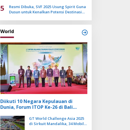
Mulai Pudar
5
Resmi Dibuka, SVF 2025 Usung Spirit Guna
Dusun untuk Kenalkan Potensi Destinasi
Wisata Sanur
World
Diikuti 10 Negara Kepulauan di
Dunia, Forum ITOP Ke-26 di Bali
Angkat Pariwisata Kebugaran
Berbasis Alam dan Budaya
GT World Challenge Asia 2025
di Sirkuit Mandalika, 34 Mobil
Balap Dunia Bakal Adu