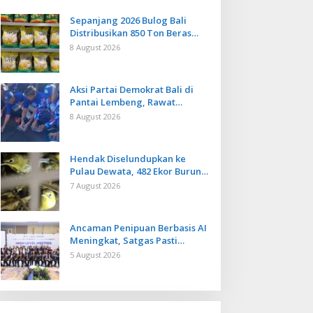
Sepanjang 2026 Bulog Bali
Distribusikan 850 Ton Beras
Premium ke Jaringan Ritel
8 August 2026
Moderen
Aksi Partai Demokrat Bali di
Pantai Lembeng, Rawat
Lingkungan hingga Lepas
8 August 2026
Ratusan Tukik Bedawang Nala
Hendak Diselundupkan ke
Pulau Dewata, 482 Ekor Burung
dari NTB Diamankan Karantina
7 August 2026
Bali
Ancaman Penipuan Berbasis AI
Meningkat, Satgas Pasti
Perkuat Penindakan dan
5 August 2026
Pengembangan Aplikasi Anti
Penipuan