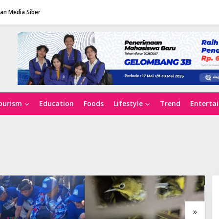
n Media Siber
ourism
Education
Foods
Lifestyle
Trend
Enterta
»