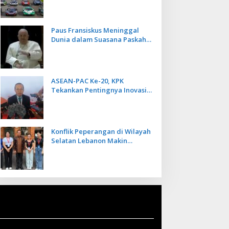
Kecepatan
Paus Fransiskus Meninggal
Dunia dalam Suasana Paskah
di Usia 88 Tahun
ASEAN-PAC Ke-20, KPK
Tekankan Pentingnya Inovasi
Teknologi dalam
Pemberantasan Korupsi
Konflik Peperangan di Wilayah
Selatan Lebanon Makin
Memanas, PMI Asal Bali
Dipulangkan ke Indonesia