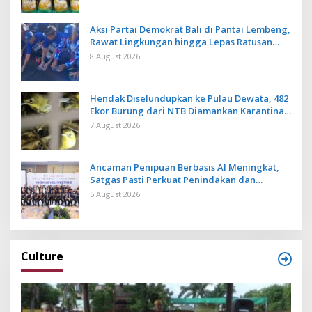
Aksi Partai Demokrat Bali di Pantai Lembeng,
Rawat Lingkungan hingga Lepas Ratusan
Tukik Bedawang Nala
8 August 2026
Hendak Diselundupkan ke Pulau Dewata, 482
Ekor Burung dari NTB Diamankan Karantina
Bali
7 August 2026
Ancaman Penipuan Berbasis AI Meningkat,
Satgas Pasti Perkuat Penindakan dan
Pengembangan Aplikasi Anti Penipuan
5 August 2026
Culture