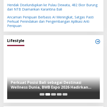
Hendak Diselundupkan ke Pulau Dewata, 482 Ekor Burung
dari NTB Diamankan Karantina Bali
Ancaman Penipuan Berbasis AI Meningkat, Satgas Pasti
Perkuat Penindakan dan Pengembangan Aplikasi Anti
Penipuan
Lifestyle
n
Perkuat Posisi Bali sebagai Destinasi
F
Wellness Dunia, BWB Expo 2026 Hadirkan
I
Exhibitor Nasional dan Global
K