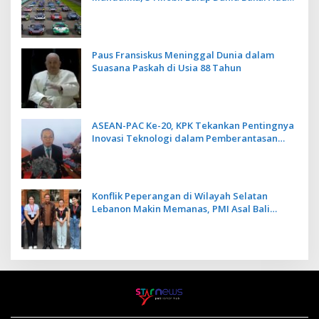
Kecepatan
Paus Fransiskus Meninggal Dunia dalam
Suasana Paskah di Usia 88 Tahun
ASEAN-PAC Ke-20, KPK Tekankan Pentingnya
Inovasi Teknologi dalam Pemberantasan
Korupsi
Konflik Peperangan di Wilayah Selatan
Lebanon Makin Memanas, PMI Asal Bali
Dipulangkan ke Indonesia