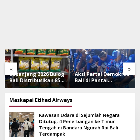
«
»
Sepanjang 2026 Bulog
Aksi Partai Demokrat
Bali Distribusikan 850
Bali di Pantai
Ton Beras Premium
Lembeng, Rawat
ke Jaringan Ritel
Lingkungan hingga
Moderen
Lepas Ratusan Tukik
Maskapai Etihad Airways
Bedawang Nala
Kawasan Udara di Sejumlah Negara
Ditutup, 4 Penerbangan ke Timur
Tengah di Bandara Ngurah Rai Bali
Terdampak