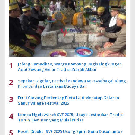
1
Jelang Ramadhan, Warga Kampung Bugis Lingkungan
Adat Suwung Gelar Tradisi Ziarah Akbar
2
Sepekan Digelar, Festival Pandawa Ke-14 sebagai Ajang
Promosi dan Lestarikan Budaya Bali
3
Fruit Carving Berkonsep Biota Laut Menutup Gelaran
Sanur Village Festival 2025
4
Lomba Ngelawar di SVF 2025, Upaya Lestarikan Tradisi
Turun Temurun yang Mulai Pudar
5
Resmi Dibuka, SVF 2025 Usung Spirit Guna Dusun untuk