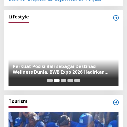
Lifestyle
n
Perkuat Posisi Bali sebagai Destinasi
F
Wellness Dunia, BWB Expo 2026 Hadirkan
I
Exhibitor Nasional dan Global
K
Tourism