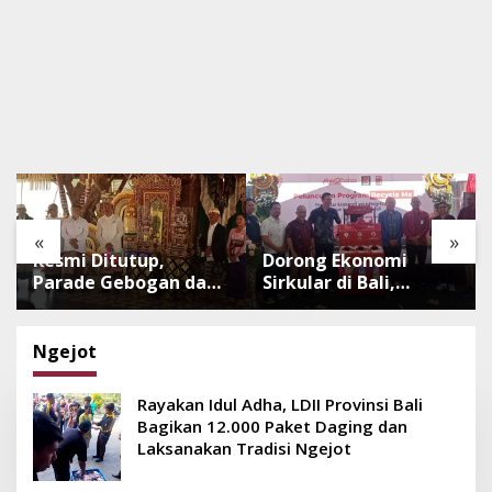
«
»
Resmi Ditutup,
Dorong Ekonomi
Parade Gebogan dan
Sirkular di Bali,
Baleganjur Dongkrak
Program Recycle Me
Kunjungan
Ubah Botol Plastik
Wisatawan Ulun Danu
Bekas Jadi Bahan
Ngejot
Beratan dan The
Baku Baru
Blooms
Rayakan Idul Adha, LDII Provinsi Bali
Bagikan 12.000 Paket Daging dan
Laksanakan Tradisi Ngejot