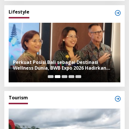
Lifestyle
n
Perkuat Posisi Bali sebagai Destinasi
F
Wellness Dunia, BWB Expo 2026 Hadirkan
I
Exhibitor Nasional dan Global
K
Tourism