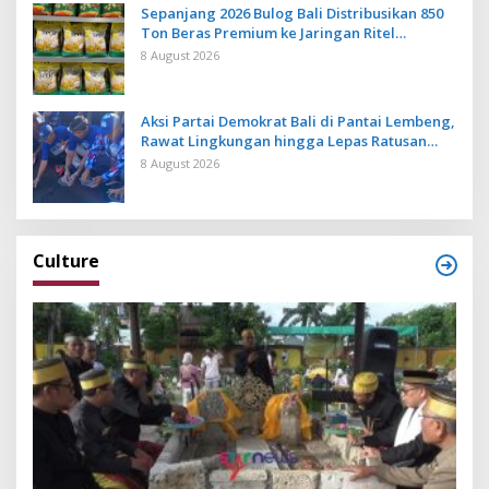
Sepanjang 2026 Bulog Bali Distribusikan 850
Ton Beras Premium ke Jaringan Ritel
Moderen
8 August 2026
Aksi Partai Demokrat Bali di Pantai Lembeng,
Rawat Lingkungan hingga Lepas Ratusan
Tukik Bedawang Nala
8 August 2026
Culture