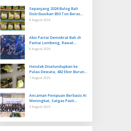
Sepanjang 2026 Bulog Bali
Distribusikan 850 Ton Beras
Premium ke Jaringan Ritel
8 August 2026
Moderen
Aksi Partai Demokrat Bali di
Pantai Lembeng, Rawat
Lingkungan hingga Lepas
8 August 2026
Ratusan Tukik Bedawang Nala
Hendak Diselundupkan ke
Pulau Dewata, 482 Ekor Burung
dari NTB Diamankan Karantina
7 August 2026
Bali
Ancaman Penipuan Berbasis AI
Meningkat, Satgas Pasti
Perkuat Penindakan dan
5 August 2026
Pengembangan Aplikasi Anti
Penipuan