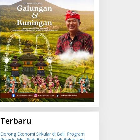
ncaman Penipuan
Dorong Ekonomi Sirkular
erbasis AI Meningkat,
di Bali, Program Recycle
atgas Pasti Perkuat
Me Ubah Botol Plastik
enindakan dan
Bekas Jadi Bahan Baku
engembangan Aplikasi
Baru
nti Penipuan
Terbaru
Dorong Ekonomi Sirkular di Bali, Program
Recycle Me Ubah Botol Plastik Bekas Jadi