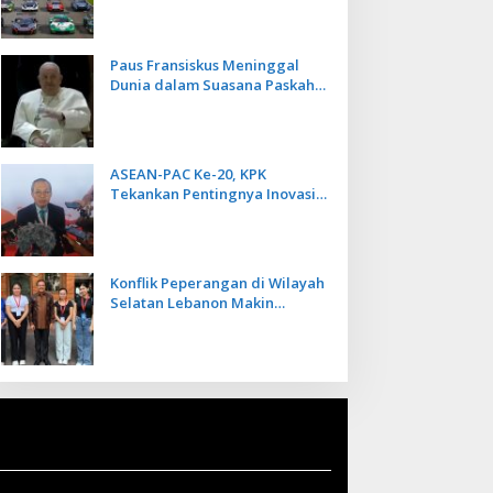
Kecepatan
Paus Fransiskus Meninggal
Dunia dalam Suasana Paskah
di Usia 88 Tahun
ASEAN-PAC Ke-20, KPK
Tekankan Pentingnya Inovasi
Teknologi dalam
Pemberantasan Korupsi
Konflik Peperangan di Wilayah
Selatan Lebanon Makin
Memanas, PMI Asal Bali
Dipulangkan ke Indonesia