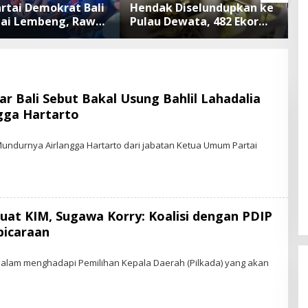
artai Demokrat Bali
Hendak Diselundupkan ke
A
tai Lembeng, Rawat
Pulau Dewata, 482 Ekor
B
ngan hingga Lepas
Burung dari NTB
S
n Tukik Bedawang
Diamankan Karantina Bali
P
P
A
r Bali Sebut Bakal Usung Bahlil Lahadalia
gga Hartarto
Mundurnya Airlangga Hartarto dari jabatan Ketua Umum Partai
kuat KIM, Sugawa Korry: Koalisi dengan PDIP
W
icaraan
 Dalam menghadapi Pemilihan Kepala Daerah (Pilkada) yang akan