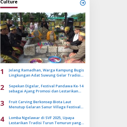
Culture
1
Jelang Ramadhan, Warga Kampung Bugis
Lingkungan Adat Suwung Gelar Tradisi
Ziarah Akbar
2
Sepekan Digelar, Festival Pandawa Ke-14
sebagai Ajang Promosi dan Lestarikan
Budaya Bali
3
Fruit Carving Berkonsep Biota Laut
Menutup Gelaran Sanur Village Festival
2025
4
Lomba Ngelawar di SVF 2025, Upaya
Lestarikan Tradisi Turun Temurun yang