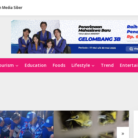
 Media Siber
ourism
Education
Foods
Lifestyle
Trend
Enterta
»