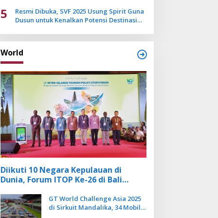
Mulai Pudar
5
Resmi Dibuka, SVF 2025 Usung Spirit Guna
Dusun untuk Kenalkan Potensi Destinasi
Wisata Sanur
World
Diikuti 10 Negara Kepulauan di
Dunia, Forum ITOP Ke-26 di Bali
Angkat Pariwisata Kebugaran
Berbasis Alam dan Budaya
GT World Challenge Asia 2025
di Sirkuit Mandalika, 34 Mobil
Balap Dunia Bakal Adu