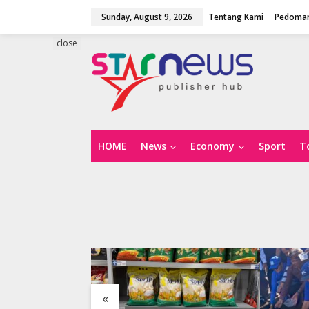
S
Sunday, August 9, 2026
Tentang Kami
Pedoman
k
i
p
close
t
o
c
o
n
t
e
n
HOME
News
Economy
Sport
T
t
«