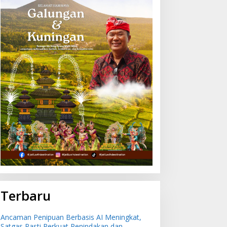
ulan Juli 2026 Bali Alami
Ancaman Penipuan
si -0,51 Persen,
Berbasis AI Meningkat,
uleleng Catat Penurunan
Satgas Pasti Perkuat
erendah
Penindakan dan
Pengembangan Aplikasi
Anti Penipuan
Terbaru
Ancaman Penipuan Berbasis AI Meningkat,
Satgas Pasti Perkuat Penindakan dan