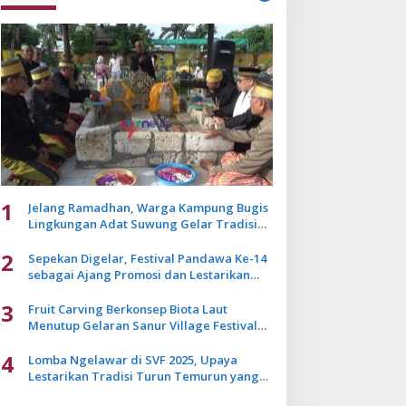
1
Jelang Ramadhan, Warga Kampung Bugis
Lingkungan Adat Suwung Gelar Tradisi
Ziarah Akbar
2
Sepekan Digelar, Festival Pandawa Ke-14
sebagai Ajang Promosi dan Lestarikan
Budaya Bali
3
Fruit Carving Berkonsep Biota Laut
Menutup Gelaran Sanur Village Festival
2025
4
Lomba Ngelawar di SVF 2025, Upaya
Lestarikan Tradisi Turun Temurun yang
Mulai Pudar