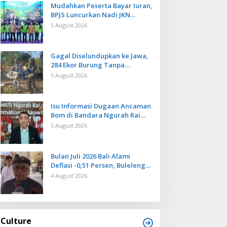
Mudahkan Peserta Bayar Iuran,
BPJS Luncurkan Nadi JKN
dengan Mekanisme Menabung
5 August 2026
Gagal Diselundupkan ke Jawa,
284 Ekor Burung Tanpa
Dokumen Dilepasliarkan Cegah
5 August 2026
Ancaman Penyakit
Isu Informasi Dugaan Ancaman
Bom di Bandara Ngurah Rai
Bali Tidak Benar, Operasional
5 August 2026
Penerbangan Lancar
Bulan Juli 2026 Bali Alami
Deflasi -0,51 Persen, Buleleng
Catat Penurunan Terendah
4 August 2026
Culture