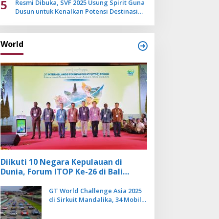
5
Resmi Dibuka, SVF 2025 Usung Spirit Guna
Dusun untuk Kenalkan Potensi Destinasi
Wisata Sanur
World
Diikuti 10 Negara Kepulauan di
Dunia, Forum ITOP Ke-26 di Bali
Angkat Pariwisata Kebugaran
Berbasis Alam dan Budaya
GT World Challenge Asia 2025
di Sirkuit Mandalika, 34 Mobil
Balap Dunia Bakal Adu
Kecepatan