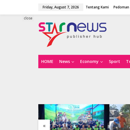
S
Friday, August 7, 2026
Tentang Kami
Pedoman 
k
i
p
close
t
o
c
o
n
t
e
n
HOME
News
Economy
Sport
T
t
«