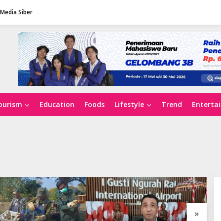
Media Siber
ourism
Education
Foods
Lifestyle
Trend
Enterta
»