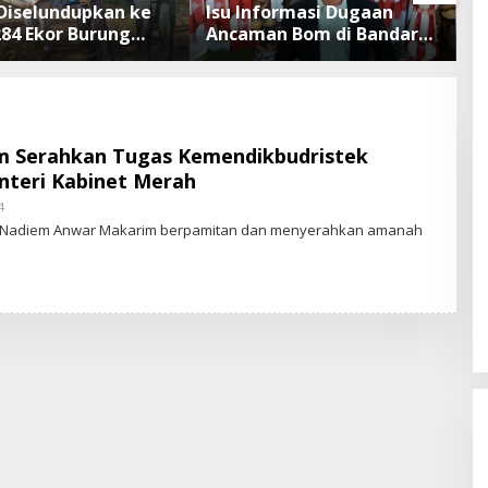
Diselundupkan ke
Isu Informasi Dugaan
B
284 Ekor Burung
Ancaman Bom di Bandara
Defla
 Dokumen
Ngurah Rai Bali Tidak
B
sliarkan Cegah
Benar, Operasional
T
an Penyakit
Penerbangan Lancar
 Serahkan Tugas Kemendikbudristek
nteri Kabinet Merah
4
B
Y
– Nadiem Anwar Makarim berpamitan dan menyerahkan amanah
S
T
A
R
-
N
E
W
S
.
I
D