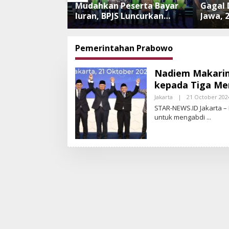
nipuan
Mudahkan Peserta Bayar
Gagal 
 Meningkat,
Iuran, BPJS Luncurkan
Jawa, 
i Perkuat
Nadi JKN dengan
Tanpa
 dan
Mekanisme Menabung
Dilepa
an Aplikasi
Ancam
Pemerintahan Prabowo
an
Nadiem Makarim
kepada Tiga Me
Jakarta
|
21 October 202
STAR-NEWS.ID Jakarta 
untuk mengabdi