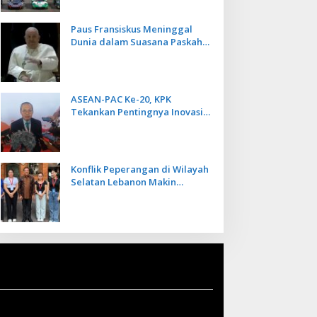
Paus Fransiskus Meninggal
Dunia dalam Suasana Paskah
di Usia 88 Tahun
ASEAN-PAC Ke-20, KPK
Tekankan Pentingnya Inovasi
Teknologi dalam
Pemberantasan Korupsi
Konflik Peperangan di Wilayah
Selatan Lebanon Makin
Memanas, PMI Asal Bali
Dipulangkan ke Indonesia