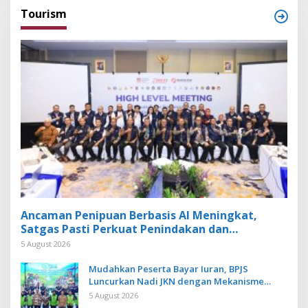
Tourism
Ancaman Penipuan Berbasis AI Meningkat,
Satgas Pasti Perkuat Penindakan dan
Pengembangan Aplikasi Anti Penipuan
5 August 2026
Mudahkan Peserta Bayar Iuran, BPJS
Luncurkan Nadi JKN dengan Mekanisme
Menabung
5 August 2026