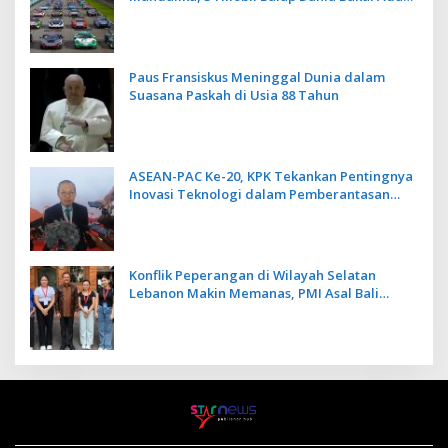
Kecepatan
Paus Fransiskus Meninggal Dunia dalam
Suasana Paskah di Usia 88 Tahun
ASEAN-PAC Ke-20, KPK Tekankan Pentingnya
Inovasi Teknologi dalam Pemberantasan
Korupsi
Konflik Peperangan di Wilayah Selatan
Lebanon Makin Memanas, PMI Asal Bali
Dipulangkan ke Indonesia