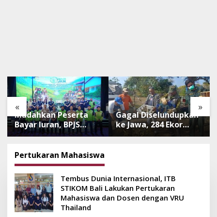
«
»
Mudahkan Peserta
Gagal Diselundupkan
Bayar Iuran, BPJS
ke Jawa, 284 Ekor
Luncurkan Nadi JKN
Burung Tanpa
dengan Mekanisme
Dokumen
Menabung
Dilepasliarkan Cegah
Pertukaran Mahasiswa
Ancaman Penyakit
Tembus Dunia Internasional, ITB
STIKOM Bali Lakukan Pertukaran
Mahasiswa dan Dosen dengan VRU
Thailand