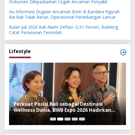
Dokumen Dilepasliarkan Cegah Ancaman Penyakit
Isu Informasi Dugaan Ancaman Bom di Bandara Ngurah
Rai Bali Tidak Benar, Operasional Penerbangan Lancar
Bulan Juli 2026 Bali Alami Deflasi -0,51 Persen, Buleleng
Catat Penurunan Terendah
Lifestyle
n
Perkuat Posisi Bali sebagai Destinasi
F
Wellness Dunia, BWB Expo 2026 Hadirkan
I
Exhibitor Nasional dan Global
K