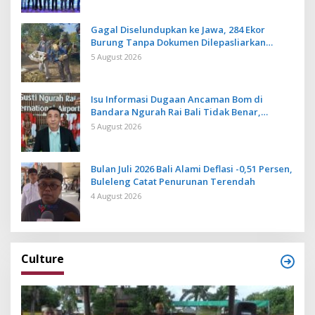
Gagal Diselundupkan ke Jawa, 284 Ekor
Burung Tanpa Dokumen Dilepasliarkan
Cegah Ancaman Penyakit
5 August 2026
Isu Informasi Dugaan Ancaman Bom di
Bandara Ngurah Rai Bali Tidak Benar,
Operasional Penerbangan Lancar
5 August 2026
Bulan Juli 2026 Bali Alami Deflasi -0,51 Persen,
Buleleng Catat Penurunan Terendah
4 August 2026
Culture