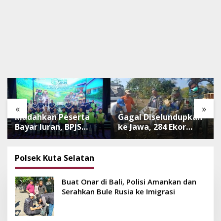
«
»
Mudahkan Peserta
Gagal Diselundupkan
Bayar Iuran, BPJS
ke Jawa, 284 Ekor
Luncurkan Nadi JKN
Burung Tanpa
dengan Mekanisme
Dokumen
Menabung
Dilepasliarkan Cegah
Polsek Kuta Selatan
Ancaman Penyakit
Buat Onar di Bali, Polisi Amankan dan
Serahkan Bule Rusia ke Imigrasi