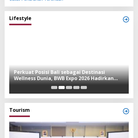
Lifestyle
n
Perkuat Posisi Bali sebagai Destinasi
F
Wellness Dunia, BWB Expo 2026 Hadirkan
I
Exhibitor Nasional dan Global
K
Tourism