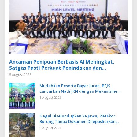
Ancaman Penipuan Berbasis AI Meningkat,
Satgas Pasti Perkuat Penindakan dan
Pengembangan Aplikasi Anti Penipuan
5 August 2026
Mudahkan Peserta Bayar Iuran, BPJS
Luncurkan Nadi JKN dengan Mekanisme
Menabung
5 August 2026
Gagal Diselundupkan ke Jawa, 284 Ekor
Burung Tanpa Dokumen Dilepasliarkan
Cegah Ancaman Penyakit
5 August 2026