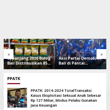
«
»
Sepanjang 2026 Bulog
Aksi Partai Demokrat
Bali Distribusikan 850
Bali di Pantai
Ton Beras Premium
Lembeng, Rawat
ke Jaringan Ritel
Lingkungan hingga
Moderen
Lepas Ratusan Tukik
PPATK
Bedawang Nala
PPATK: 2014-2024 TotalTransaksi
Kasus Eksploitasi Seksual Anak Sebesar
Rp 127 Miliar, Modus Pelaku Gunakan
Jasa Keuangan