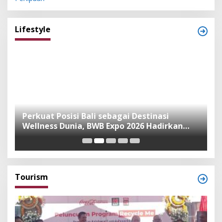
Lifestyle
n
Perkuat Posisi Bali sebagai Destinasi
F
Wellness Dunia, BWB Expo 2026 Hadirkan
I
Exhibitor Nasional dan Global
K
Tourism