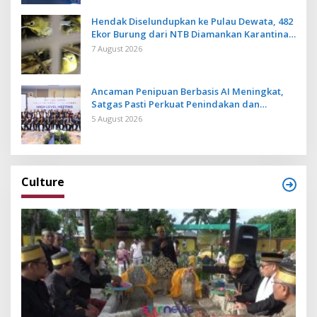
Hendak Diselundupkan ke Pulau Dewata, 482
Ekor Burung dari NTB Diamankan Karantina
Bali
7 August 2026
Ancaman Penipuan Berbasis AI Meningkat,
Satgas Pasti Perkuat Penindakan dan
Pengembangan Aplikasi Anti Penipuan
5 August 2026
Culture