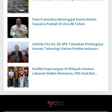
Kecepatan
Paus Fransiskus Meninggal Dunia dalam
Suasana Paskah di Usia 88 Tahun
ASEAN-PAC Ke-20, KPK Tekankan Pentingnya
Inovasi Teknologi dalam Pemberantasan
Korupsi
Konflik Peperangan di Wilayah Selatan
Lebanon Makin Memanas, PMI Asal Bali
Dipulangkan ke Indonesia