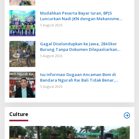
Mudahkan Peserta Bayar Iuran, BPJS
Luncurkan Nadi JKN dengan Mekanisme
Menabung
5 August 2026
Gagal Diselundupkan ke Jawa, 284 Ekor
Burung Tanpa Dokumen Dilepasliarkan
Cegah Ancaman Penyakit
5 August 2026
Isu Informasi Dugaan Ancaman Bom di
Bandara Ngurah Rai Bali Tidak Benar,
Operasional Penerbangan Lancar
5 August 2026
Culture