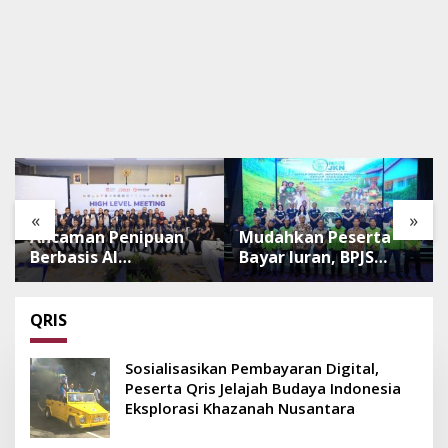
«
»
Ancaman Penipuan
Mudahkan Peserta
Berbasis AI
Bayar Iuran, BPJS
Meningkat, Satgas
Luncurkan Nadi JKN
Pasti Perkuat
dengan Mekanisme
Penindakan dan
Menabung
QRIS
Pengembangan
Aplikasi Anti
Sosialisasikan Pembayaran Digital,
Penipuan
Peserta Qris Jelajah Budaya Indonesia
Eksplorasi Khazanah Nusantara