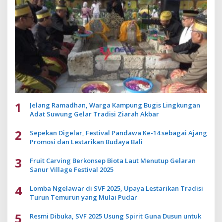
1
Jelang Ramadhan, Warga Kampung Bugis Lingkungan
Adat Suwung Gelar Tradisi Ziarah Akbar
2
Sepekan Digelar, Festival Pandawa Ke-14 sebagai Ajang
Promosi dan Lestarikan Budaya Bali
3
Fruit Carving Berkonsep Biota Laut Menutup Gelaran
Sanur Village Festival 2025
4
Lomba Ngelawar di SVF 2025, Upaya Lestarikan Tradisi
Turun Temurun yang Mulai Pudar
5
Resmi Dibuka, SVF 2025 Usung Spirit Guna Dusun untuk