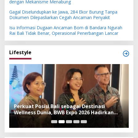
dengan Mekanisme Menabung
Gagal Diselundupkan ke Jawa, 284 Ekor Burung Tanpa
Dokumen Dilepasliarkan Cegah Ancaman Penyakit
Isu Informasi Dugaan Ancaman Bom di Bandara Ngurah
Rai Bali Tidak Benar, Operasional Penerbangan Lancar
Lifestyle
n
Perkuat Posisi Bali sebagai Destinasi
F
Wellness Dunia, BWB Expo 2026 Hadirkan
I
Exhibitor Nasional dan Global
K