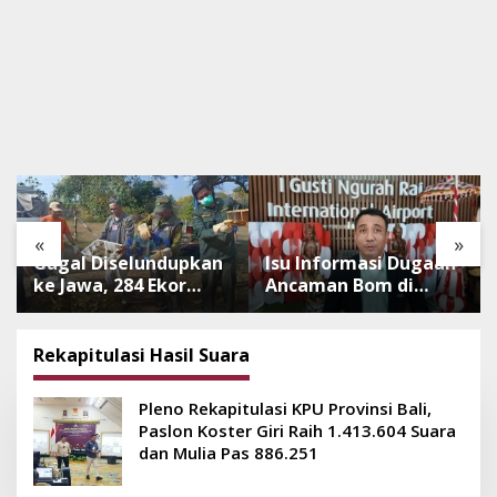
«
»
Gagal Diselundupkan
Isu Informasi Dugaan
ke Jawa, 284 Ekor
Ancaman Bom di
Burung Tanpa
Bandara Ngurah Rai
Dokumen
Bali Tidak Benar,
Dilepasliarkan Cegah
Operasional
Rekapitulasi Hasil Suara
Ancaman Penyakit
Penerbangan Lancar
Pleno Rekapitulasi KPU Provinsi Bali,
Paslon Koster Giri Raih 1.413.604 Suara
dan Mulia Pas 886.251