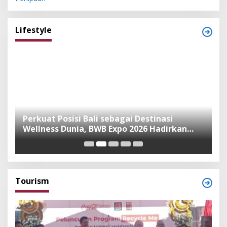
Lifestyle
n
Perkuat Posisi Bali sebagai Destinasi
F
Wellness Dunia, BWB Expo 2026 Hadirkan
I
Exhibitor Nasional dan Global
K
Tourism