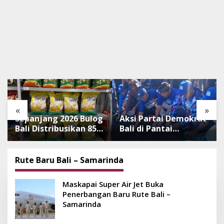
«
»
Sepanjang 2026 Bulog
Aksi Partai Demokrat
Bali Distribusikan 850
Bali di Pantai
Ton Beras Premium
Lembeng, Rawat
ke Jaringan Ritel
Lingkungan hingga
Moderen
Lepas Ratusan Tukik
Rute Baru Bali – Samarinda
Bedawang Nala
Maskapai Super Air Jet Buka
Penerbangan Baru Rute Bali –
Samarinda