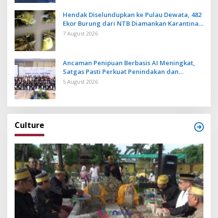
Hendak Diselundupkan ke Pulau Dewata, 482
Ekor Burung dari NTB Diamankan Karantina
Bali
7 August 2026
Ancaman Penipuan Berbasis AI Meningkat,
Satgas Pasti Perkuat Penindakan dan
Pengembangan Aplikasi Anti Penipuan
5 August 2026
Culture