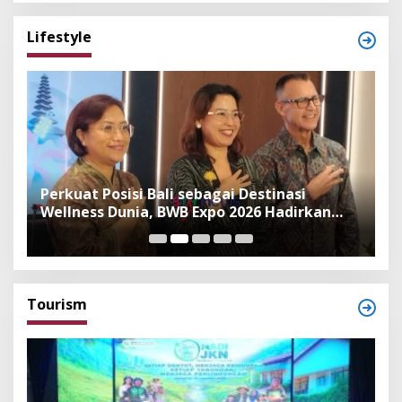
Lifestyle
n
Perkuat Posisi Bali sebagai Destinasi
F
Wellness Dunia, BWB Expo 2026 Hadirkan
I
Exhibitor Nasional dan Global
K
Tourism