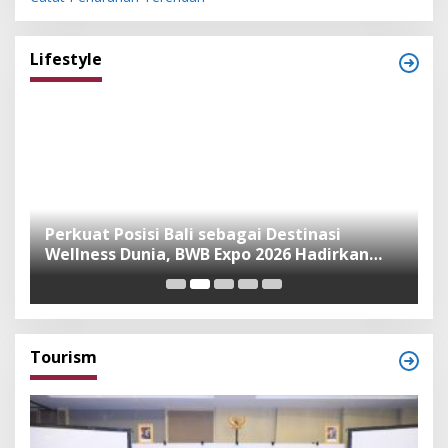
Lifestyle
n
Perkuat Posisi Bali sebagai Destinasi
F
Wellness Dunia, BWB Expo 2026 Hadirkan
I
Exhibitor Nasional dan Global
K
Tourism