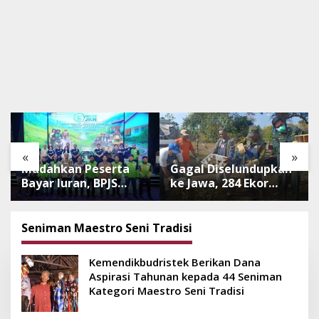
«
»
Mudahkan Peserta
Gagal Diselundupkan
Bayar Iuran, BPJS
ke Jawa, 284 Ekor
Luncurkan Nadi JKN
Burung Tanpa
dengan Mekanisme
Dokumen
Menabung
Dilepasliarkan Cegah
Seniman Maestro Seni Tradisi
Ancaman Penyakit
Kemendikbudristek Berikan Dana
Aspirasi Tahunan kepada 44 Seniman
Kategori Maestro Seni Tradisi