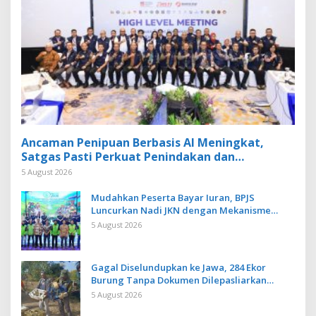
Ancaman Penipuan Berbasis AI Meningkat,
Satgas Pasti Perkuat Penindakan dan
Pengembangan Aplikasi Anti Penipuan
5 August 2026
Mudahkan Peserta Bayar Iuran, BPJS
Luncurkan Nadi JKN dengan Mekanisme
Menabung
5 August 2026
Gagal Diselundupkan ke Jawa, 284 Ekor
Burung Tanpa Dokumen Dilepasliarkan
Cegah Ancaman Penyakit
5 August 2026