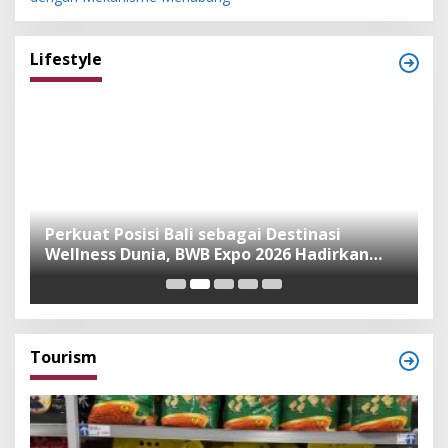
Lifestyle
n
Perkuat Posisi Bali sebagai Destinasi
F
Wellness Dunia, BWB Expo 2026 Hadirkan
I
Exhibitor Nasional dan Global
K
Tourism