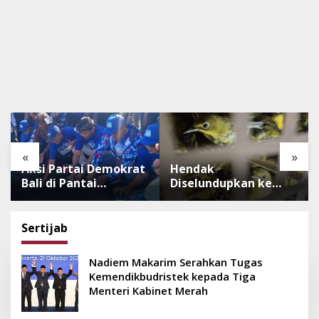
«
»
Aksi Partai Demokrat
Hendak
Bali di Pantai
Diselundupkan ke
Lembeng, Rawat
Pulau Dewata, 482
Lingkungan hingga
Ekor Burung dari NTB
Lepas Ratusan Tukik
Diamankan Karantina
Sertijab
Bedawang Nala
Bali
Nadiem Makarim Serahkan Tugas
Kemendikbudristek kepada Tiga
Menteri Kabinet Merah