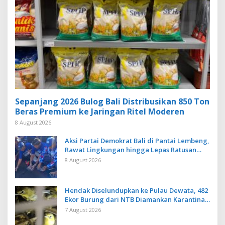
Sepanjang 2026 Bulog Bali Distribusikan 850 Ton
Beras Premium ke Jaringan Ritel Moderen
8 August 2026
Aksi Partai Demokrat Bali di Pantai Lembeng,
Rawat Lingkungan hingga Lepas Ratusan
Tukik Bedawang Nala
8 August 2026
Hendak Diselundupkan ke Pulau Dewata, 482
Ekor Burung dari NTB Diamankan Karantina
Bali
7 August 2026