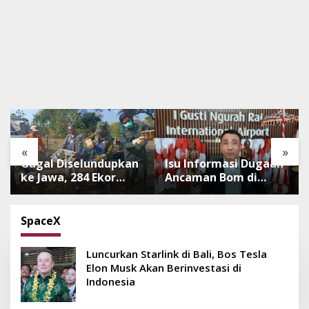
«
»
Gagal Diselundupkan
Isu Informasi Dugaan
ke Jawa, 284 Ekor
Ancaman Bom di
Burung Tanpa
Bandara Ngurah Rai
Dokumen
Bali Tidak Benar,
Dilepasliarkan Cegah
Operasional
SpaceX
Ancaman Penyakit
Penerbangan Lancar
Luncurkan Starlink di Bali, Bos Tesla
Elon Musk Akan Berinvestasi di
Indonesia