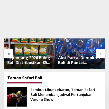
«
»
Sepanjang 2026 Bulog
Aksi Partai Demokrat
Bali Distribusikan 850
Bali di Pantai
Ton Beras Premium
Lembeng, Rawat
ke Jaringan Ritel
Lingkungan hingga
Moderen
Lepas Ratusan Tukik
Taman Safari Bali
Bedawang Nala
Sambut Libur Lebaran, Taman Safari
Bali Menambah Jadwal Pertunjukan
Varuna Show