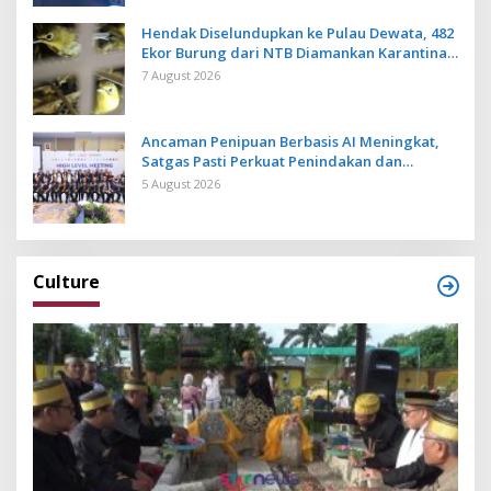
Hendak Diselundupkan ke Pulau Dewata, 482
Ekor Burung dari NTB Diamankan Karantina
Bali
7 August 2026
Ancaman Penipuan Berbasis AI Meningkat,
Satgas Pasti Perkuat Penindakan dan
Pengembangan Aplikasi Anti Penipuan
5 August 2026
Culture